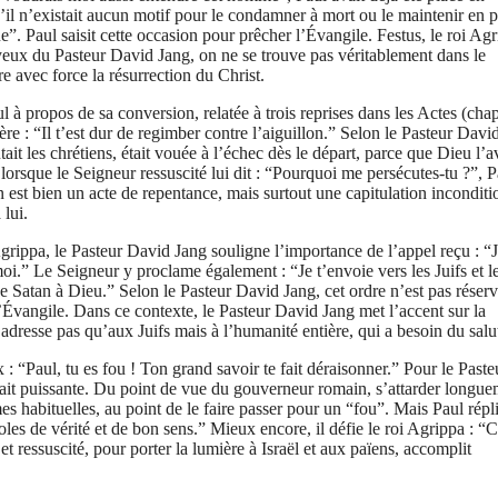
u’il n’existait aucun motif pour le condamner à mort ou le maintenir en p
e”. Paul saisit cette occasion pour prêcher l’Évangile. Festus, le roi Agr
 yeux du Pasteur David Jang, on ne se trouve pas véritablement dans le
e avec force la résurrection du Christ.
à propos de sa conversion, relatée à trois reprises dans les Actes (chap
ère : “Il t’est dur de regimber contre l’aiguillon.” Selon le Pasteur Davi
tait les chrétiens, était vouée à l’échec dès le départ, parce que Dieu l’a
 lorsque le Seigneur ressuscité lui dit : “Pourquoi me persécutes-tu ?”, 
on est bien un acte de repentance, mais surtout une capitulation inconditi
 lui.
grippa, le Pasteur David Jang souligne l’importance de l’appel reçu : “J
moi.” Le Seigneur y proclame également : “Je t’envoie vers les Juifs et l
e Satan à Dieu.” Selon le Pasteur David Jang, cet ordre n’est pas réserv
l’Évangile. Dans ce contexte, le Pasteur David Jang met l’accent sur la
adresse pas qu’aux Juifs mais à l’humanité entière, qui a besoin du salu
 “Paul, tu es fou ! Ton grand savoir te fait déraisonner.” Pour le Paste
tait puissante. Du point de vue du gouverneur romain, s’attarder longu
mes habituelles, au point de le faire passer pour un “fou”. Mais Paul répl
roles de vérité et de bon sens.” Mieux encore, il défie le roi Agrippa : “C
 et ressuscité, pour porter la lumière à Israël et aux païens, accomplit