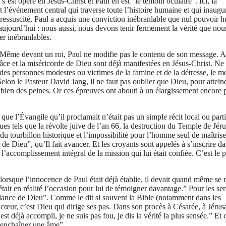
s’est opéré en Jésus-Christ et Paul en est “le témoin oculaire”. Ici, la
t l’événement central qui traverse toute l’histoire humaine et qui inaugu
 ressuscité, Paul a acquis une conviction inébranlable que nul pouvoir 
aujourd’hui : nous aussi, nous devons tenir fermement la vérité que nou
r inébranlables.
”. Même devant un roi, Paul ne modifie pas le contenu de son message. 
ce et la miséricorde de Dieu sont déjà manifestées en Jésus-Christ. Ne 
 à des personnes modestes ou victimes de la famine et de la détresse, le 
lon le Pasteur David Jang, il ne faut pas oublier que Dieu, pour attein
 bien des peines. Or ces épreuves ont abouti à un élargissement encore 
que l’Évangile qu’il proclamait n’était pas un simple récit local ou parti
ues tels que la révolte juive de l’an 66, la destruction du Temple de Jér
u tourbillon historique et l’impossibilité pour l’homme seul de maîtrise
 de Dieu”, qu’Il fait avancer. Et les croyants sont appelés à s’inscrire d
’accomplissement intégral de la mission qui lui était confiée. C’est le p
lorsque l’innocence de Paul était déjà établie, il devait quand même se 
ait en réalité l’occasion pour lui de témoigner davantage.” Pour les ser
guidance de Dieu”. Comme le dit si souvent la Bible (notamment dans les
 cœur, c’est Dieu qui dirige ses pas. Dans son procès à Césarée, à Jérus
t déjà accompli, je ne suis pas fou, je dis la vérité la plus sensée.” Et c
ut enchaîner une âme”.