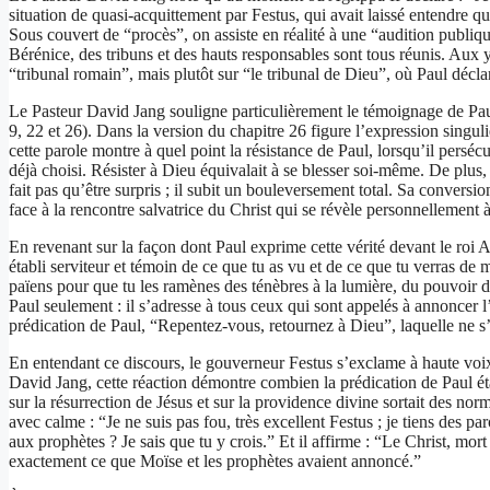
situation de quasi-acquittement par Festus, qui avait laissé entendre q
Sous couvert de “procès”, on assiste en réalité à une “audition publiqu
Bérénice, des tribuns et des hauts responsables sont tous réunis. Aux
“tribunal romain”, mais plutôt sur “le tribunal de Dieu”, où Paul déclar
Le Pasteur David Jang souligne particulièrement le témoignage de Paul 
9, 22 et 26). Dans la version du chapitre 26 figure l’expression singuli
cette parole montre à quel point la résistance de Paul, lorsqu’il persécu
déjà choisi. Résister à Dieu équivalait à se blesser soi-même. De plus,
fait pas qu’être surpris ; il subit un bouleversement total. Sa conversi
face à la rencontre salvatrice du Christ qui se révèle personnellement à
En revenant sur la façon dont Paul exprime cette vérité devant le roi A
établi serviteur et témoin de ce que tu as vu et de ce que tu verras de 
païens pour que tu les ramènes des ténèbres à la lumière, du pouvoir d
Paul seulement : il s’adresse à tous ceux qui sont appelés à annoncer 
prédication de Paul, “Repentez-vous, retournez à Dieu”, laquelle ne s’
En entendant ce discours, le gouverneur Festus s’exclame à haute voix :
David Jang, cette réaction démontre combien la prédication de Paul é
sur la résurrection de Jésus et sur la providence divine sortait des nor
avec calme : “Je ne suis pas fou, très excellent Festus ; je tiens des pa
aux prophètes ? Je sais que tu y crois.” Et il affirme : “Le Christ, mort
exactement ce que Moïse et les prophètes avaient annoncé.”