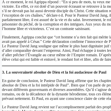
À ce moment, le roi Agrippa répond : “En si peu de mots, tu veux me 
victoire. En effet, ce roi doté d’un pouvoir écrasant se retrouve à l
s’il ne devrait pas lui aussi devenir disciple du Christ. Cette situation
l’exception de ces chaînes,” déclare-t-il. Pour le Pasteur David Jang, 
parfaitement libre, il est assuré de la vie et du salut. Inversement, le r
prisonnier du péché, de la corruption et des intrigues. Aux yeux du mo
l’homme libre et victorieux. C’est un contraste saisissant.
Finalement, Agrippa conclut que “cet homme n’a rien fait qui mérite la 
avait pas appelé à César.” Cette déclaration confirme l’innocence de P
Le Pasteur David Jang souligne que même le plus haut dignitaire juif s
d’aller comparaître devant l’empereur. Ainsi, Paul échappe à toutes 
d’aller prêcher l’Évangile au cœur même de l’Empire romain. D’après le
élève celui qui est faible et entravé, le rendant fort et libre, afin de f
3. La souveraineté absolue de Dieu et la foi audacieuse de Paul
En guise de conclusion, le Pasteur David Jang affirme que les chapitre
absolue de Dieu et la foi intrépide de Paul”. Bien que l’on parle de pr
devant différents gouvernants et diverses assemblées. Qu’il s’agisse de
romains, ou de la décadence de la dynastie hérodienne, tous ces éléme
prévaut nettement. Et Paul, en ayant une conscience claire de cette réa
Le Pasteur David Jang revient sur l’accomplissement parfait des proph