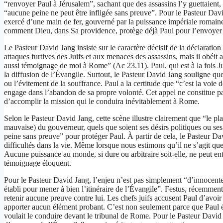
“renvoyer Paul à Jérusalem”, sachant que des assassins l’y guettaient, 
“aucune peine ne peut être infligée sans preuve”. Pour le Pasteur Dav
exercé d’une main de fer, gouverné par la puissance impériale romaine,
comment Dieu, dans Sa providence, protège déjà Paul pour l’envoye
Le Pasteur David Jang insiste sur le caractère décisif de la déclarati
attaques furtives des Juifs et aux menaces des assassins, mais il obéit 
aussi témoignage de moi à Rome” (Ac 23.11). Paul, qui est à la fois Jui
la diffusion de l’Évangile. Surtout, le Pasteur David Jang souligne qu
ou l’évitement de la souffrance. Paul a la certitude que “c’est la voie dé
engage dans l’abandon de sa propre volonté. Cet appel ne constitue pas
d’accomplir la mission qui le conduira inévitablement à Rome.
Selon le Pasteur David Jang, cette scène illustre clairement que “le p
mauvaise) du gouverneur, quels que soient ses désirs politiques ou ses
peine sans preuve” pour protéger Paul. À partir de cela, le Pasteur 
difficultés dans la vie. Même lorsque nous estimons qu’il ne s’agit qu
Aucune puissance au monde, si dure ou arbitraire soit-elle, ne peut en
témoignage éloquent.
Pour le Pasteur David Jang, l’enjeu n’est pas simplement “d’innocente
établi pour mener à bien l’itinéraire de l’Évangile”. Festus, récemmen
retenir aucune preuve contre lui. Les chefs juifs accusent Paul d’avoir
apporter aucun élément probant. C’est non seulement parce que Paul é
voulait le conduire devant le tribunal de Rome. Pour le Pasteur David 