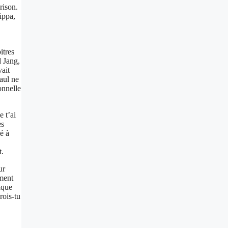
rison.
ippa,
itres
d Jang,
vait
Paul ne
onnelle
e t’ai
es
é à
t.
ur
ement
ique
rois-tu