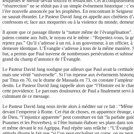
lesquelles le Messie devait souffrir et ressusciter. Cet accomplissement 
“résurrection” ne se réduit pas à un simple événement historique : c’es
l’ère nouvelle annoncée par les prophètes. En rencontrant le Seigneur
ne saurait ébranler. Le Pasteur David Jang en appelle aux chrétiens d’
confessons et, face aux moqueries ou à la violence du monde, demeure
Il ajoute que ce passage illustre la “nature même de l’évangélisation
païens comme aux Juifs, le noyau est le même : “Repentez-vous, la grâ
rejetez pas.” Qu’il s’adresse à un roi, à un gouverneur, à un officier,
demeure identique. L’Évangile s’adresse à tous de la même manière. Se
but, a permis que Paul traverse de nombreuses persécutions et subisse
grand du champ d’annonce de l’Évangile.
Le Pasteur David Jang souligne par ailleurs que Paul avait la certitude 
mais une vérité “universelle”. Si l’on repense aux événements historiq
par Titus en 70, ou le drame de Massada en 73, on constate l’ampleur d
destin. Le Pasteur David Jang rappelle alors que “l’Histoire est le char
cette providence. Le parcours douloureux de Paul a finalement servi à l
culminant de ce message.
Le Pasteur David Jang nous invite alors à méditer sur ce fait : “Même 
devant l’empereur à Rome. Cet état de choses, en apparence étrange, ét
de Dieu, “l’injustice apparente” peut constituer en fait “la parfaite 
Psaumes et les Proverbes), si l’être humain élabore ses plans dans son
et même devant le roi Agrippa, Paul répète sans relâche : “L’Évangile es
attitude illustre le fait que “si l’on peut enchaîner un corps, on ne pe