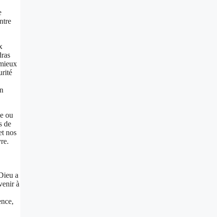
e
ntre
x
dras
 mieux
urité
on
ne ou
s de
et nos
re.
 Dieu a
venir à
ence,