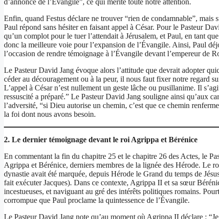
d’annonce de l’Évangile”, ce qui mérite toute notre attention.
Enfin, quand Festus déclare ne trouver “rien de condamnable”, mais su
Paul répond sans hésiter en faisant appel à César. Pour le Pasteur David
qu’un complot pour le tuer l’attendait à Jérusalem, et Paul, en tant que
donc la meilleure voie pour l’expansion de l’Évangile. Ainsi, Paul déjou
l’occasion de rendre témoignage à l’Évangile devant l’empereur de 
Le Pasteur David Jang évoque alors l’attitude que devrait adopter qui
céder au découragement ou à la peur, il nous faut fixer notre regard su
L’appel à César n’est nullement un geste lâche ou pusillanime. Il s’ag
ressuscité a préparé.” Le Pasteur David Jang souligne ainsi qu’aux car
l’adversité, “si Dieu autorise un chemin, c’est que ce chemin renferme l
la foi dont nous avons besoin.
2. Le dernier témoignage devant le roi Agrippa et Bérénice
En commentant la fin du chapitre 25 et le chapitre 26 des Actes, le Pas
Agrippa et Bérénice, derniers membres de la lignée des Hérode. Le royau
dynastie avait été marquée, depuis Hérode le Grand du temps de Jésus, p
fait exécuter Jacques). Dans ce contexte, Agrippa II et sa sœur Bérén
incestueuses, et naviguant au gré des intérêts politiques romains. Pour
corrompue que Paul proclame la quintessence de l’Évangile.
Le Pasteur David Jang note qu’au moment où Agrippa II déclare : “Je 