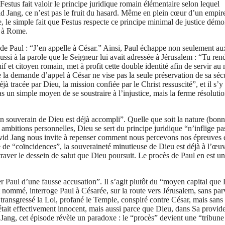
Festus fait valoir le principe juridique romain élémentaire selon lequel
id Jang, ce n’est pas le fruit du hasard. Même en plein cœur d’un empir
 le simple fait que Festus respecte ce principe minimal de justice démo
r à Rome.
on de Paul : “J’en appelle à César.” Ainsi, Paul échappe non seulement au
aussi à la parole que le Seigneur lui avait adressée à Jérusalem : “Tu ren
f et citoyen romain, met à profit cette double identité afin de servir au
e la demande d’appel à César ne vise pas la seule préservation de sa séc
jà tracée par Dieu, la mission confiée par le Christ ressuscité”, et il s’y
 un simple moyen de se soustraire à l’injustice, mais la ferme résoluti
lan souverain de Dieu est déjà accompli”. Quelle que soit la nature (bon
 ambitions personnelles, Dieu se sert du principe juridique “n’inflige pa
David Jang nous invite à repenser comment nous percevons nos épreuves 
e de “coïncidences”, la souveraineté minutieuse de Dieu est déjà à l’œuv
traver le dessein de salut que Dieu poursuit. Le procès de Paul en est un
r Paul d’une fausse accusation”. Il s’agit plutôt du “moyen capital que
t nommé, interroge Paul à Césarée, sur la route vers Jérusalem, sans par
 transgressé la Loi, profané le Temple, conspiré contre César, mais sans
tait effectivement innocent, mais aussi parce que Dieu, dans Sa provid
Jang, cet épisode révèle un paradoxe : le “procès” devient une “tribune