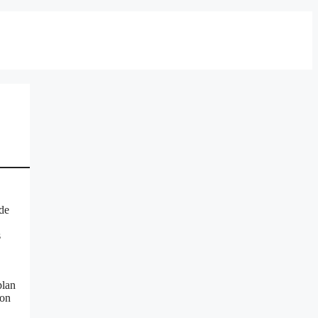
 de
s
plan
ion