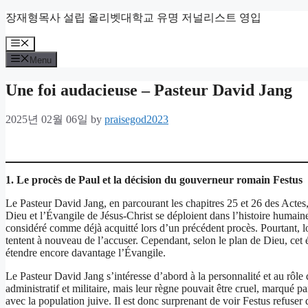
Skip
장재형목사 설립 올리벳대학교 유명 저널리스트 영입
to
content
Menu
Menu
Une foi audacieuse – Pasteur David Jang
2025년 02월 06일
by
praisegod2023
1. Le procès de Paul et la décision du gouverneur romain Festus
Le Pasteur David Jang, en parcourant les chapitres 25 et 26 des Actes
Dieu et l’Évangile de Jésus-Christ se déploient dans l’histoire humaine
considéré comme déjà acquitté lors d’un précédent procès. Pourtant, l
tentent à nouveau de l’accuser. Cependant, selon le plan de Dieu, cet
étendre encore davantage l’Évangile.
Le Pasteur David Jang s’intéresse d’abord à la personnalité et au rôle
administratif et militaire, mais leur règne pouvait être cruel, marqué par
avec la population juive. Il est donc surprenant de voir Festus refuser