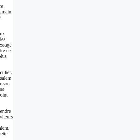
re
humain
s
Aux
les
message
dre ce
plus
culier,
usalem
r son
ans
oint
rendre
viteurs
alem,
ette