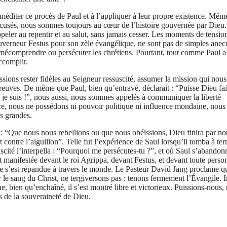
méditer ce procès de Paul et à l’appliquer à leur propre existence. Même
 accusés, nous sommes toujours au cœur de l’histoire gouvernée par Dieu
peler au repentir et au salut, sans jamais cesser. Les moments de tensio
e gouverneur Festus pour son zèle évangélique, ne sont pas de simples anec
 mécomprendre ou persécuter les chrétiens. Pourtant, tout comme Paul a
ccomplir.
sions rester fidèles au Seigneur ressuscité, assumer la mission qui nous
reuves. De même que Paul, bien qu’entravé, déclarait : “Puisse Dieu fai
 je suis !”, nous aussi, nous sommes appelés à communiquer la liberté
nce, nous ne possédons ni pouvoir politique ni influence mondaine, nous
us grandes.
r : “Que nous nous rebellions ou que nous obéissions, Dieu finira par no
ntre l’aiguillon”. Telle fut l’expérience de Saul lorsqu’il tomba à terr
uscité l’interpella : “Pourquoi me persécutes-tu ?”, et où Saul s’abandon
t manifestée devant le roi Agrippa, devant Festus, et devant toute perso
le s’est répandue à travers le monde. Le Pasteur David Jang proclame q
 le sang du Christ, ne tergiversons pas : tenons fermement l’Évangile. 
e, bien qu’enchaîné, il s’est montré libre et victorieux. Puissions-nous,
ns de la souveraineté de Dieu.