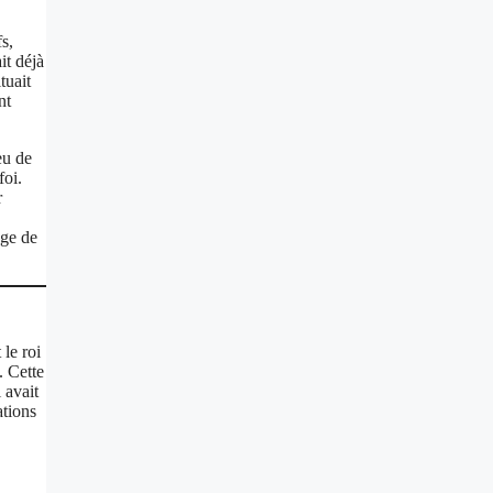
s,
it déjà
tuait
nt
eu de
foi.
r
age de
le roi
. Cette
 avait
ations