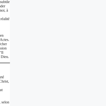
subtile
nder
moi, à
réalité
’en
 Actes.
êcher
ssion
“Il
e Dieu.
eté
Christ,
ut
, selon