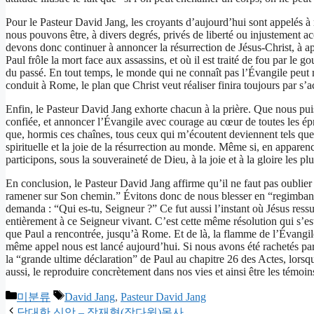
Pour le Pasteur David Jang, les croyants d’aujourd’hui sont appelés à 
nous pouvons être, à divers degrés, privés de liberté ou injustement
devons donc continuer à annoncer la résurrection de Jésus-Christ, à ap
Paul frôle la mort face aux assassins, et où il est traité de fou par l
du passé. En tout temps, le monde qui ne connaît pas l’Évangile peut
conduit à Rome, le plan que Christ veut réaliser finira toujours par s’a
Enfin, le Pasteur David Jang exhorte chacun à la prière. Que nous puis
confiée, et annoncer l’Évangile avec courage au cœur de toutes les ép
que, hormis ces chaînes, tous ceux qui m’écoutent deviennent tels que
spirituelle et la joie de la résurrection au monde. Même si, en appare
participons, sous la souveraineté de Dieu, à la joie et à la gloire les pl
En conclusion, le Pasteur David Jang affirme qu’il ne faut pas oublie
ramener sur Son chemin.” Évitons donc de nous blesser en “regimbant co
demanda : “Qui es-tu, Seigneur ?” Ce fut aussi l’instant où Jésus ress
entièrement à ce Seigneur vivant. C’est cette même résolution qui s’es
que Paul a rencontrée, jusqu’à Rome. Et de là, la flamme de l’Évangi
même appel nous est lancé aujourd’hui. Si nous avons été rachetés par
la “grande ultime déclaration” de Paul au chapitre 26 des Actes, lorsqu
aussi, le reproduire concrètement dans nos vies et ainsi être les témoi
Categories
Tags
미분류
David Jang
,
Pasteur David Jang
담대한 신앙 – 장재형(장다윗)목사