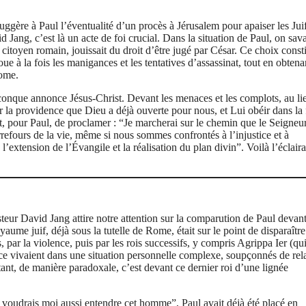
ggère à Paul l’éventualité d’un procès à Jérusalem pour apaiser les Juif
 Jang, c’est là un acte de foi crucial. Dans la situation de Paul, on sava
 citoyen romain, jouissait du droit d’être jugé par César. Ce choix consti
e à la fois les manigances et les tentatives d’assassinat, tout en obtena
Rome.
conque annonce Jésus-Christ. Devant les menaces et les complots, au li
r la providence que Dieu a déjà ouverte pour nous, et Lui obéir dans la 
it, pour Paul, de proclamer : “Je marcherai sur le chemin que le Seigneu
refours de la vie, même si nous sommes confrontés à l’injustice et à
’extension de l’Évangile et la réalisation du plan divin”. Voilà l’éclair
teur David Jang attire notre attention sur la comparution de Paul devant 
me juif, déjà sous la tutelle de Rome, était sur le point de disparaître
ar la violence, puis par les rois successifs, y compris Agrippa Ier (qui
ice vivaient dans une situation personnelle complexe, soupçonnés de rel
tant, de manière paradoxale, c’est devant ce dernier roi d’une lignée
voudrais moi aussi entendre cet homme”, Paul avait déjà été placé en