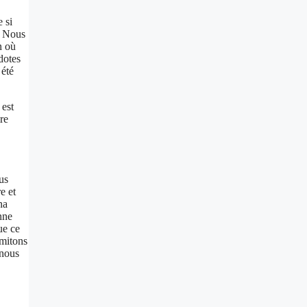
 si
. Nous
n où
dotes
 été
 est
re
us
e et
na
nne
ue ce
Imitons
 nous