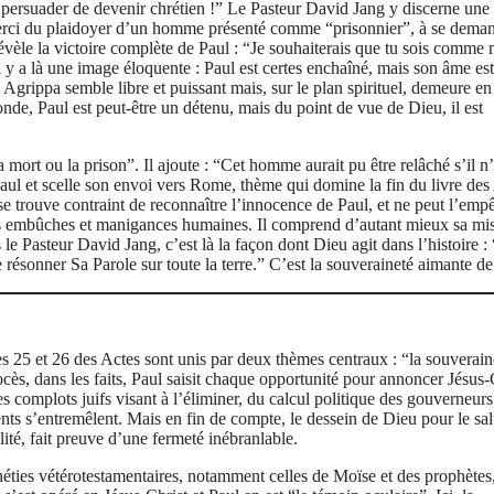
persuader de devenir chrétien !” Le Pasteur David Jang y discerne une 
a merci du plaidoyer d’un homme présenté comme “prisonnier”, à se dema
 révèle la victoire complète de Paul : “Je souhaiterais que tu sois comme 
il y a là une image éloquente : Paul est certes enchaîné, mais son âme est
oi Agrippa semble libre et puissant mais, sur le plan spirituel, demeure en 
nde, Paul est peut-être un détenu, mais du point de vue de Dieu, il est
mort ou la prison”. Il ajoute : “Cet homme aurait pu être relâché s’il n
aul et scelle son envoi vers Rome, thème qui domine la fin du livre des
e trouve contraint de reconnaître l’innocence de Paul, et ne peut l’emp
les embûches et manigances humaines. Il comprend d’autant mieux sa mi
 Pasteur David Jang, c’est là la façon dont Dieu agit dans l’histoire : 
aire résonner Sa Parole sur toute la terre.” C’est la souveraineté aimante d
s 25 et 26 des Actes sont unis par deux thèmes centraux : “la souverain
ocès, dans les faits, Paul saisit chaque opportunité pour annoncer Jésus-
s complots juifs visant à l’éliminer, du calcul politique des gouverneurs
nts s’entremêlent. Mais en fin de compte, le dessein de Dieu pour le sal
lité, fait preuve d’une fermeté inébranlable.
éties vétérotestamentaires, notamment celles de Moïse et des prophètes