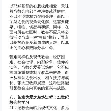
以耶稣基督的心肠彼此相爱，意味
着当教会内部产生冲突或误解时，
不以冷漠或权力逻辑处理，而以十
字架之爱的视角去化解。这需要谦
卑、牺牲、饶恕与和解。同样，在
面向所在社区时，教会不应只将公
益活动当成一种“项目”执行，而应
以基督心肠爱着周遭的人群，以真
正的关心和照顾分享生命。
苦难同样临及现代教会：经济困
难、社会批评、内部纷争、信仰冷
淡等。当教会爱受试炼时，它不应
靠组织重整或制度改革来解决，而
应从福音之爱出发，相互扶持与成
长。张大卫牧师展望，这种进路能
引领教会走向真实的复兴与成熟。
八、苦难为爱之精炼过程：21世纪
教会的学习
21世纪教会面临后现代文化、多元