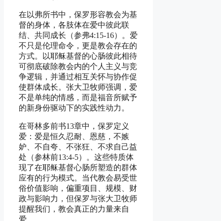
在以弗所书中，保罗形容教会为基
督的身体，各肢体在爱中彼此联
结、共同成长（参弗4:15-16）。爱
不只是伦理命令，更是教会存在的
方式。以耶稣基督的心肠彼此相待
可彻底破除教会内的个人主义与竞
争逻辑，并通过相互关怀与协作促
使群体成长。张大卫牧师强调，爱
不是单纯的情感，而是福音所赋予
的新身份驱动下的实践性动力。
在哥林多前书13章中，保罗定义
爱：爱是恒久忍耐、恩慈，不嫉
妒、不自夸、不张狂、不求自己益
处（参林前13:4-5）。这些特质体
现了在耶稣基督心肠所塑造的群体
应有的行为模式。当代教会易受世
俗价值影响，偏重项目、规模、财
政与影响力，但保罗与张大卫牧师
提醒我们，教会真正的力量来自
爱。