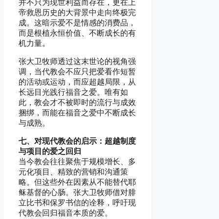
并不只为现世利益而存在，更在上
帝救恩历史的大背景中走向终极完
成。这暗示爱不是情感的消费品，
而是根植永恒价值、不断成长的有
机力量。
张大卫牧师透过这末世论的视角强
调，当代教会不应只把爱看作短暂
的活动或运动，而应超越局限，从
长远目光践行福音之爱。唯有如
此，教会才不被即时的流行与成效
捆绑，而能在福音之爱中不断成长
与成熟。
七、对现代教会的启示：超越制度
与项目的爱之回归
当今教会往往聚焦于规模增长、多
元化项目、精致的营销和沟通策
略。但这些外在因素从不能替代耶
稣基督的心肠。张大卫牧师借对腓
立比书和保罗书信的诠释，呼吁现
代教会回归福音本质的爱。