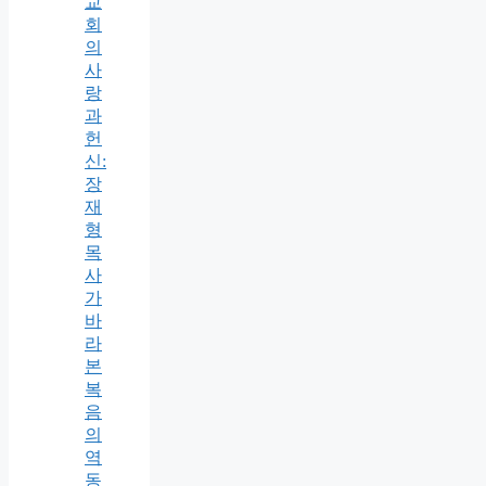
교
회
의
사
랑
과
헌
신:
장
재
형
목
사
가
바
라
본
복
음
의
역
동