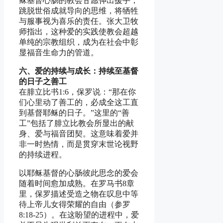
稣基督心肠的教会甘愿伸出援手，
跳脱世俗成就导向的思维，将牺牲
与服事视为喜乐的责任。张大卫牧
师指出，这种爱的实践使教会超越
单纯的宗教组织，成为在社会中彰
显福音生命力的管道。
六、爱的持续与成长：持续至基督
的日子之善工
在腓立比书1:6，保罗说：“那在你
们心里动了善工的，必成全这工直
到基督耶稣的日子。”这里的“善
工”包括了腓立比教会所显出的献
身、爱与福音团契。这意味着爱并
非一时热情，而是贯穿末世论视野
的持续进程。
以耶稣基督的心肠彼此思念的爱会
随着时间愈加成熟。在罗马书8章
里，保罗描述受造之物在叹息中等
待上帝儿女得荣耀的自由（参罗
8:18-25）。在这盼望的进程中，爱