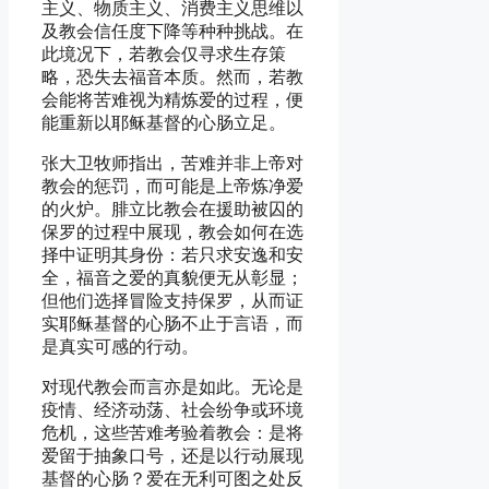
主义、物质主义、消费主义思维以
及教会信任度下降等种种挑战。在
此境况下，若教会仅寻求生存策
略，恐失去福音本质。然而，若教
会能将苦难视为精炼爱的过程，便
能重新以耶稣基督的心肠立足。
张大卫牧师指出，苦难并非上帝对
教会的惩罚，而可能是上帝炼净爱
的火炉。腓立比教会在援助被囚的
保罗的过程中展现，教会如何在选
择中证明其身份：若只求安逸和安
全，福音之爱的真貌便无从彰显；
但他们选择冒险支持保罗，从而证
实耶稣基督的心肠不止于言语，而
是真实可感的行动。
对现代教会而言亦是如此。无论是
疫情、经济动荡、社会纷争或环境
危机，这些苦难考验着教会：是将
爱留于抽象口号，还是以行动展现
基督的心肠？爱在无利可图之处反