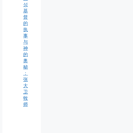
성
基
督
的
执
事
与
神
的
奥
秘
：
张
大
卫
牧
师