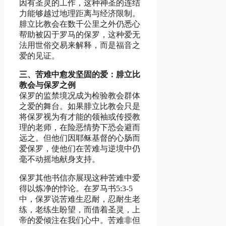
因有圣灵的工作，这种神圣的连结
力能够越过地理距离与经济限制。
腓立比教会在数千公里之外仍悉心
帮助被囚于罗马的保罗，这种爱无
法用世俗交易来解释，而是福音之
爱的见证。
三、苦难中愈发坚固的爱：腓立比
教会与保罗之例
保罗的监禁境况成为检验教会群体
之爱的舞台。如果腓立比教会只是
将保罗视为有才能的领袖或传授教
理的老师，在险恶情势下恐会避而
远之。但他们因耶稣基督的心肠而
爱保罗，使他们在苦难与逆境中仍
毫不动摇地献身支持。
保罗其他书信亦展现这种苦难中爱
得以炼净的悖论。在罗马书5:3-5
中，保罗说苦难生忍耐，忍耐生老
练，老练生盼望，而借着圣灵，上
帝的爱倾注在我们心中。苦难非但