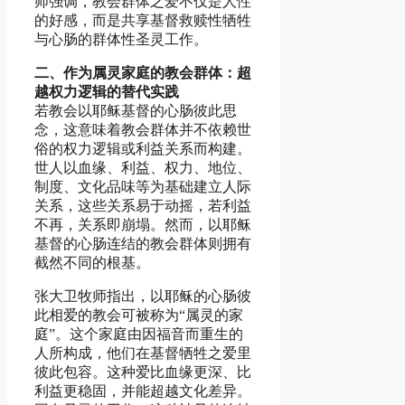
师强调，教会群体之爱不仅是人性
的好感，而是共享基督救赎性牺牲
与心肠的群体性圣灵工作。
二、作为属灵家庭的教会群体：超
越权力逻辑的替代实践
若教会以耶稣基督的心肠彼此思
念，这意味着教会群体并不依赖世
俗的权力逻辑或利益关系而构建。
世人以血缘、利益、权力、地位、
制度、文化品味等为基础建立人际
关系，这些关系易于动摇，若利益
不再，关系即崩塌。然而，以耶稣
基督的心肠连结的教会群体则拥有
截然不同的根基。
张大卫牧师指出，以耶稣的心肠彼
此相爱的教会可被称为“属灵的家
庭”。这个家庭由因福音而重生的
人所构成，他们在基督牺牲之爱里
彼此包容。这种爱比血缘更深、比
利益更稳固，并能超越文化差异。