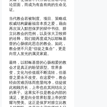
论层面，而成为有血有肉的生命见
证。
当代教会若被制度、项目、策略或
权威结构蒙蔽福音本质之爱，藉由
再次深入默想保罗的狱中书信、腓
立比教会的范例，以及张大卫牧师
的诠释，我们能再度成为以耶稣基
督的心肠彼此思念的教会。如此，
教会便不只是“信徒之集合”，更是
向世人发光的属灵家庭。
最终，以耶稣基督的心肠相爱的教
会才是真正的盼望原型。世界多
变，文化与价值观不断流转，但基
督之爱永不改变。在这爱中，教会
经由苦难历练而愈显纯净，信徒彼
此相顾共长，上帝也在其间结出义
的果子。这果实不仅是教会内部的
满足，更是向全世界彰显上帝的荣
耀与赞美。这正是保罗对腓立比教