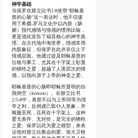
神学基础
当保罗在腓立比书1:8使用“耶稣基
督的心肠”这一表达时，他不仅援
用了希腊-罗马文化中以内脏（肠
腑）指代感情与情感的惯用比喻，
更是借此宣告了福音核心的神学真
理。在古代地中海世界，情感常用
内脏象征，但保罗在此并非仅止于
情感层面。他通过提及耶稣基督的
位格与事工，尤其在十字架上彰显
的牺牲之爱，超越了人类层次的情
感，以指向源于上帝的神圣之爱。
耶稣基督的心肠即耶稣所显明的自
我倒空（kenosis）。在腓立比书
2:5-8中，基督不以与上帝同等为强
夺之利，反倒虚己取仆人形象，并
顺服至死，且死在十字架上。这种
爱无条件、无对价，是完全的牺牲
之爱。保罗以此为爱之模型，来表
达他对腓立比教会的爱。张大卫牧