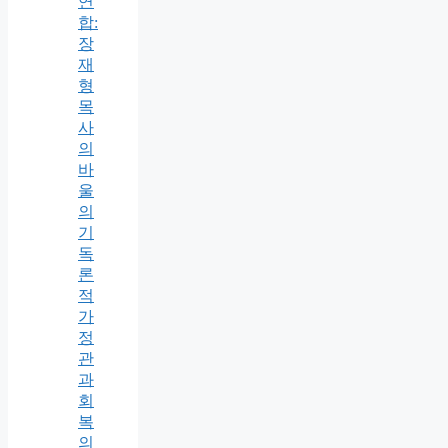
연
합:
장
재
형
목
사
의
바
울
의
기
독
론
적
가
정
관
과
회
복
의