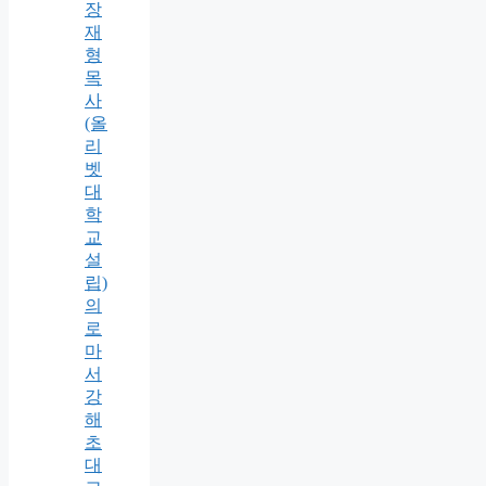
장
재
형
목
사
(올
리
벳
대
학
교
설
립)
의
로
마
서
강
해
초
대