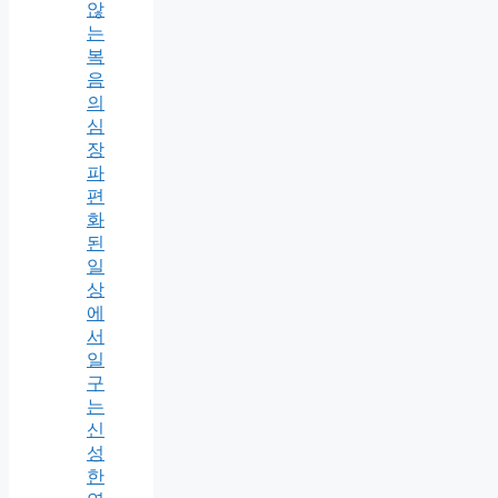
않
는
복
음
의
심
장
파
편
화
된
일
상
에
서
일
구
는
신
성
한