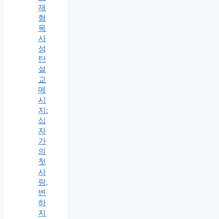
재
형
목
사
성
탄
설
교
메
시
지:
십
자
가
의
첫
사
랑,
변
하
지