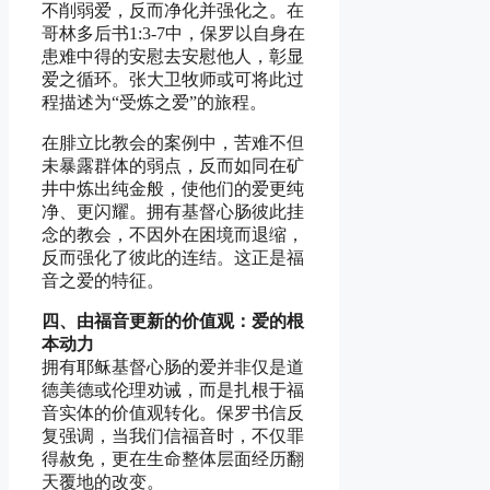
不削弱爱，反而净化并强化之。在
哥林多后书1:3-7中，保罗以自身在
患难中得的安慰去安慰他人，彰显
爱之循环。张大卫牧师或可将此过
程描述为“受炼之爱”的旅程。
在腓立比教会的案例中，苦难不但
未暴露群体的弱点，反而如同在矿
井中炼出纯金般，使他们的爱更纯
净、更闪耀。拥有基督心肠彼此挂
念的教会，不因外在困境而退缩，
反而强化了彼此的连结。这正是福
音之爱的特征。
四、由福音更新的价值观：爱的根
本动力
拥有耶稣基督心肠的爱并非仅是道
德美德或伦理劝诫，而是扎根于福
音实体的价值观转化。保罗书信反
复强调，当我们信福音时，不仅罪
得赦免，更在生命整体层面经历翻
天覆地的改变。