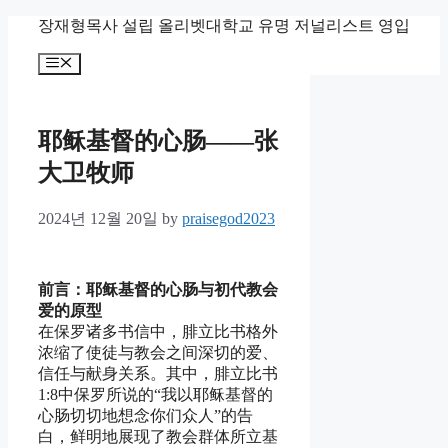
Skip
장재형목사 설립 올리벳대학교 유명 저널리스트 영입
to
content
Menu
耶稣基督的心肠——张
大卫牧师
2024년 12월 20일
by
praisegod2023
前言：耶稣基督的心肠与初代教会
爱的原型
在保罗诸多书信中，腓立比书格外
浓缩了使徒与教会之间深切的爱、
信任与献身关系。其中，腓立比书
1:8中保罗所说的“我以耶稣基督的
心肠切切地想念你们众人”的告
白，鲜明地展现了教会群体所立基