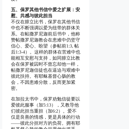
五、保罗其他书信中爱之扩展：安
慰、共感与彼此担当
不仅在腓立比书，保罗在其他书信
中也不断强调以爱为纽带的群体关
系。在帖撒罗尼迦前后书中，他称
赞帖撒罗尼迦教会在患难中仍坚守
信心、爱心、盼望（参帖前1:3, 帖
后1:3-4）。这样的群体在苦难中也
能相互安慰与支持，如同腓立比教
会在保罗被囚时不曾忘却他一样，
帖撒罗尼迦信徒也在逼迫与艰难中
彼此扶持。有耶稣基督心肠的教
会，不因患难分散，反而更加紧
密。
在加拉太书中，保罗劝勉信徒要以
爱彼此服事（加5:13），又教导他
们彼此担当重担（加6:2）。爱不
仅是良善的情感，更是具体的行动
——彼此分担对方的负荷。拥有耶