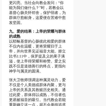
更闪亮。当社会向教会发问：“你
能为我们做什么？”时，若教会以
基督心肠关怀邻舍，保护弱者，为
群体疗愈献身，这爱便在苦难中愈
发坚固。
九、爱的结果：上帝的荣耀与群体
的成熟
以耶稣基督的心肠彼此相爱的群体
不仅内在温暖，更将荣耀归于上
帝，并向世界见证福音大能。腓立
比书1:11中，保罗提及义的果子满
溢，使上帝得荣耀和称赞。爱之实
践不仅是道德善行的终点，更指向
神学与属灵的圆满。
张大卫牧师强调这种属灵动力，爱
不仅是个人美德或群体内聚，更与
上帝的关系及其救赎历史相关。通
过此爱，群体得以成熟，不信者也
更易被福音的吸引。当代教会若能
重新确立这一点，就不会单纯追求