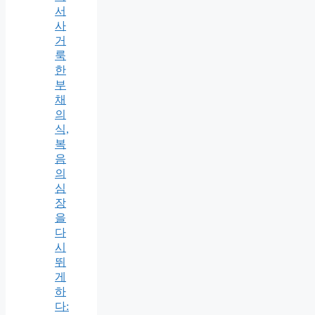
서
사
거
룩
한
부
채
의
식,
복
음
의
심
장
을
다
시
뛰
게
하
다: