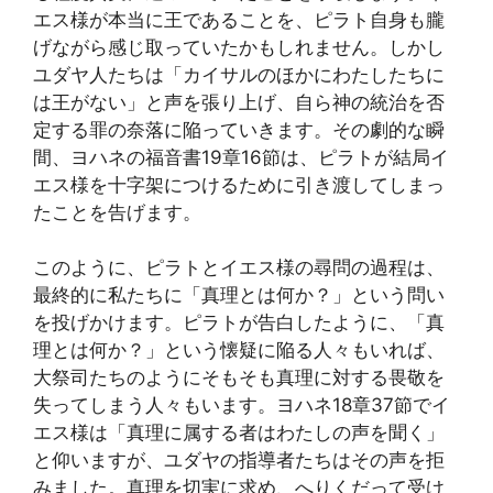
エス様が本当に王であることを、ピラト自身も朧
げながら感じ取っていたかもしれません。しかし
ユダヤ人たちは「カイサルのほかにわたしたちに
は王がない」と声を張り上げ、自ら神の統治を否
定する罪の奈落に陥っていきます。その劇的な瞬
間、ヨハネの福音書19章16節は、ピラトが結局イ
エス様を十字架につけるために引き渡してしまっ
たことを告げます。
このように、ピラトとイエス様の尋問の過程は、
最終的に私たちに「真理とは何か？」という問い
を投げかけます。ピラトが告白したように、「真
理とは何か？」という懐疑に陥る人々もいれば、
大祭司たちのようにそもそも真理に対する畏敬を
失ってしまう人々もいます。ヨハネ18章37節でイ
エス様は「真理に属する者はわたしの声を聞く」
と仰いますが、ユダヤの指導者たちはその声を拒
みました。真理を切実に求め、へりくだって受け