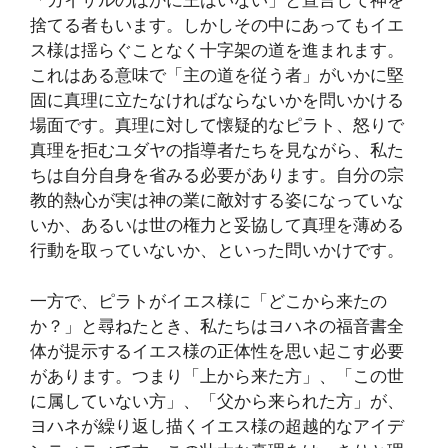
「カイサルのほかに王はいない」と宣言して神を
捨てる者もいます。しかしその中にあってもイエ
ス様は揺らぐことなく十字架の道を進まれます。
これはある意味で「主の道を従う者」がいかに堅
固に真理に立たなければならないかを問いかける
場面です。真理に対して懐疑的なピラト、怒りで
真理を拒むユダヤの指導者たちを見ながら、私た
ちは自分自身を省みる必要があります。自分の宗
教的熱心が実は神の業に敵対する姿になっていな
いか、あるいは世の権力と妥協して真理を薄める
行動を取っていないか、といった問いかけです。
一方で、ピラトがイエス様に「どこから来たの
か？」と尋ねたとき、私たちはヨハネの福音書全
体が提示するイエス様の正体性を思い起こす必要
があります。つまり「上から来た方」、「この世
に属していない方」、「父から来られた方」が、
ヨハネが繰り返し描くイエス様の超越的なアイデ