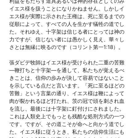
利益をもたらす道具あるいは神的存在としてのみ
イエス様を扱うことになりかねません。しかしイ
エス様が実際に示された王権は、死に至るまでの
従順によって、すべての人を生かす犠牲の道でし
た。それゆえ、十字架は信じる者にとっては神の
力ですが、信じない者には愚かしく見え、華々し
さとは無縁に映るのです（コリント第一1:18）。
張ダビデ牧師はイエス様が受けられた二重の苦難
—鞭打ちと十字架—を通して、私たちが覚えるべ
きことは、信仰の歩みが決して容易ではないこと
を示している点だと言います。「死に至るほどの
苦難」という言葉の通り、イエス様は鞭によって
肉が裂かれるほど打たれ、茨の冠で頭を刺され血
を流し、最後には十字架に釘付けにされました。
これは人類史上でもっとも残酷な処刑方式の一つ
です。ですが、その道こそが命へと向かう道でし
た。イエス様に従うとき、私たちの信仰生活にも