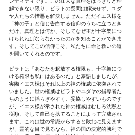
ンティティです。この壮大な真理をはっきりと理
解できない限り、ピラトの疑問は解決せず、ユダ
ヤ人たちの憎悪も解決しません。ただイエス様を
「神の子」と信じ告白する信仰のうちに立つとき
だけ、真理とは何か、そしてなぜ主が十字架につ
けられねばならなかったのかを知ることができま
す。そしてこの信仰こそ、私たちに命と救いの道
を開いてくれるのです。
ピラトは「あなたを釈放する権限も、十字架につ
ける権限も私にはあるのだ」と豪語しましたが、
実際イエス様はそれ以上の神の権威に依拠されて
いました。世の権威はピラトやユダヤの指導者た
ちのように揺らぎやすく、妥協しやすいものです
が、イエス様が示された神の権威はむしろ沈黙と
従順、そして自己を捨てることによって完成され
ます。これは世の常識からすると敗北に見えます
が、霊的な目で見るなら、神の国の決定的勝利で