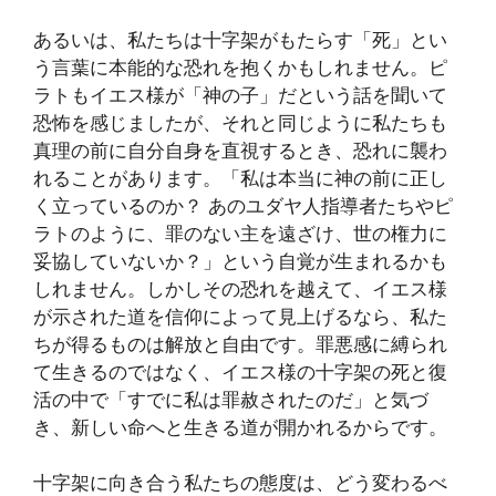
あるいは、私たちは十字架がもたらす「死」とい
う言葉に本能的な恐れを抱くかもしれません。ピ
ラトもイエス様が「神の子」だという話を聞いて
恐怖を感じましたが、それと同じように私たちも
真理の前に自分自身を直視するとき、恐れに襲わ
れることがあります。「私は本当に神の前に正し
く立っているのか？ あのユダヤ人指導者たちやピ
ラトのように、罪のない主を遠ざけ、世の権力に
妥協していないか？」という自覚が生まれるかも
しれません。しかしその恐れを越えて、イエス様
が示された道を信仰によって見上げるなら、私た
ちが得るものは解放と自由です。罪悪感に縛られ
て生きるのではなく、イエス様の十字架の死と復
活の中で「すでに私は罪赦されたのだ」と気づ
き、新しい命へと生きる道が開かれるからです。
十字架に向き合う私たちの態度は、どう変わるべ