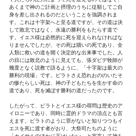
あくまで神のご計画と摂理のうちに従順してご自
身を差し出されるのだということを強調されま
す。これは十字架へと至る道ですが、その道は決
して敗北ではなく、永遠の勝利をもたらす道で
す。イエス様は必然的に死を迎えられなければな
りませんでしたが、その死は贖いの死であり、全
人類に救いの道を開く決定的な出来事でした。人
の目には敗北のように見えても、張ダビデ牧師が
幾度となく説教で語るように、「十字架は最大の
勝利の現場」です。ピラトさえ恐れおののいたそ
の惨たらしい死は、神の子どもたちを生かす命の
道であり、死を滅ぼす勝利の道だったのです。
したがって、ピラトとイエス様の尋問は歴史のア
イロニーであり、同時に霊的ドラマの頂点とも言
えます。ピラトのように罪がないと知りつつもイ
エスを死に渡す者がおり、大祭司たちのように