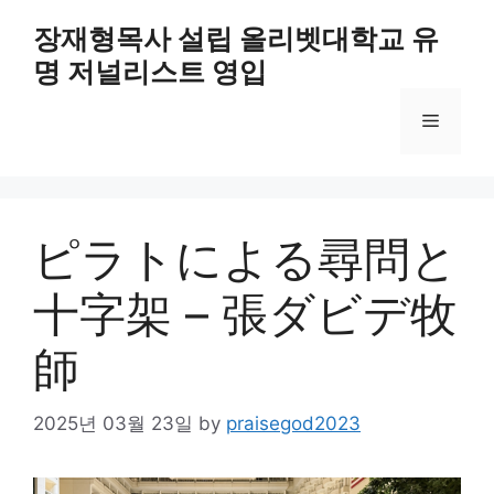
Skip
장재형목사 설립 올리벳대학교 유
to
명 저널리스트 영입
content
Menu
ピラトによる尋問と
十字架 – 張ダビデ牧
師
2025년 03월 23일
by
praisegod2023