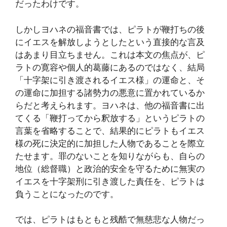
だったわけです。
しかしヨハネの福音書では、ピラトが鞭打ちの後
にイエスを解放しようとしたという直接的な言及
はあまり目立ちません。これは本文の焦点が、ピ
ラトの寛容や個人的葛藤にあるのではなく、結局
「十字架に引き渡されるイエス様」の運命と、そ
の運命に加担する諸勢力の悪意に置かれているか
らだと考えられます。ヨハネは、他の福音書に出
てくる「鞭打ってから釈放する」というピラトの
言葉を省略することで、結果的にピラトもイエス
様の死に決定的に加担した人物であることを際立
たせます。罪のないことを知りながらも、自らの
地位（総督職）と政治的安全を守るために無実の
イエスを十字架刑に引き渡した責任を、ピラトは
負うことになったのです。
では、ピラトはもともと残酷で無慈悲な人物だっ