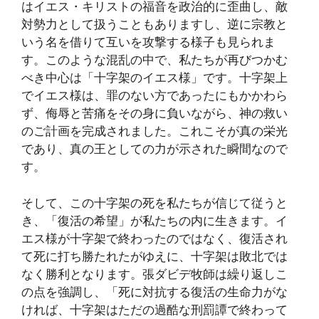
はイエス・キリストの福音を政治的に歪曲し、敵
対勢力として扱うこともありますし、逆に宗教と
いう名を借りて互いを攻撃する様子も見られま
す。このような混乱の中で、私たちが再びつかむ
べき中心は「十字架のイエス様」です。十字架上
でイエス様は、罪のない方であったにもかかわら
ず、侮辱と苦痛をその身に負いながら、神の救い
のご計画を完成されました。これこそが真の栄光
であり、真の王としての力が示された瞬間なので
す。
そして、この十字架の死を私たちが信じて従うと
き、「復活の希望」が私たちの内に生きます。イ
エス様が十字架で終わったのではなく、復活され
て死に打ち勝たれたがゆえに、十字架は敗北では
なく勝利となります。張ダビデ牧師は繰り返しこ
の点を強調し、「死に対抗する復活の生命力がな
ければ、十字架はただの過酷な刑罰譚で終わって