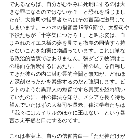
であるならば、自分がむやみに死刑にするのは大
きな罪になるのではないか？」と恐れを感じまし
たが、大祭司や指導者たちはその言葉に激昂して
しまいます。ヨハネの福音書19章6節で、大祭司や
下役たちが「十字架につけろ！」と叫ぶ姿は、血
まみれのイエス様の姿を見ても微塵の同情すら持
たないことを如実に物語っています。これは単な
る政治的陰謀ではありません。張ダビデ牧師はこ
の場面を解釈するにあたり、「神の民」を自称し
てきた彼らの内に潜む霊的暗闇と無知が、どれほ
ど深刻だったかを暴露するのだと強調します。ピ
ラトのような異邦人の総督ですら真実を恐れ戦い
ていたのに、神の律法を知り、メシアを長く待ち
望んでいたはずの大祭司や長老、律法学者たちは
「我々にはカイサルのほかに王はない」という暴
言さえ平然と口にするのです。
これは事実上、自らの信仰告白—「ただ神だけが