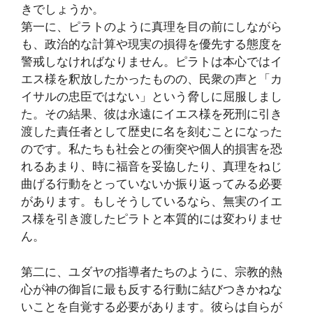
きでしょうか。
第一に、ピラトのように真理を目の前にしながら
も、政治的な計算や現実の損得を優先する態度を
警戒しなければなりません。ピラトは本心ではイ
エス様を釈放したかったものの、民衆の声と「カ
イサルの忠臣ではない」という脅しに屈服しまし
た。その結果、彼は永遠にイエス様を死刑に引き
渡した責任者として歴史に名を刻むことになった
のです。私たちも社会との衝突や個人的損害を恐
れるあまり、時に福音を妥協したり、真理をねじ
曲げる行動をとっていないか振り返ってみる必要
があります。もしそうしているなら、無実のイエ
ス様を引き渡したピラトと本質的には変わりませ
ん。
第二に、ユダヤの指導者たちのように、宗教的熱
心が神の御旨に最も反する行動に結びつきかねな
いことを自覚する必要があります。彼らは自らが