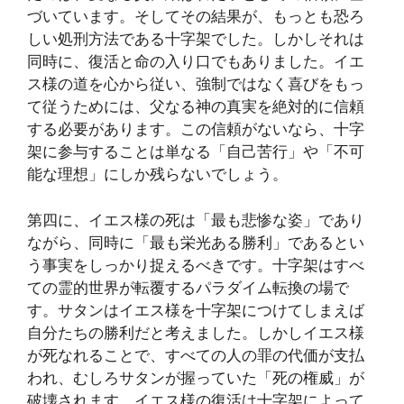
づいています。そしてその結果が、もっとも恐ろ
しい処刑方法である十字架でした。しかしそれは
同時に、復活と命の入り口でもありました。イエ
ス様の道を心から従い、強制ではなく喜びをもっ
て従うためには、父なる神の真実を絶対的に信頼
する必要があります。この信頼がないなら、十字
架に参与することは単なる「自己苦行」や「不可
能な理想」にしか残らないでしょう。
第四に、イエス様の死は「最も悲惨な姿」であり
ながら、同時に「最も栄光ある勝利」であるとい
う事実をしっかり捉えるべきです。十字架はすべ
ての霊的世界が転覆するパラダイム転換の場で
す。サタンはイエス様を十字架につけてしまえば
自分たちの勝利だと考えました。しかしイエス様
が死なれることで、すべての人の罪の代価が支払
われ、むしろサタンが握っていた「死の権威」が
破壊されます。イエス様の復活は十字架によって