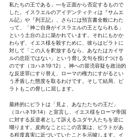
私たちの王である」—を正面から否定するもので
した。イスラエルのアイデンティティは『サムエ
ル記』や『列王記』、さらには預言書全般にわた
って、「神ご自身がイスラエルの王となられる」
という土台の上に築かれています。それにもかか
わらず、イエス様を殺すために、彼らはピラトに
対して「この人を釈放するなら、あなたはカイサ
ルの忠臣ではない」という脅し文句を投げつける
のです（ヨハネ19:12）。神への冒涜容疑を政治的
な反逆罪にすり替え、ローマの権力にすがるとい
う矛盾した態度を取るわけです。そして結局、ピ
ラトもこの脅しに屈します。
最終的にピラトは「見よ、あなたたちの王だ」
（ヨハネ19:14）と宣言し、イエス様をローマ帝国
に対する反逆者として訴えるユダヤ人たちを逆に
嘲ります。皮肉なことにこの言葉は、ピラトがあ
る程度真実に近づいていたことを示唆します。イ