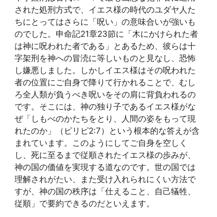
された処刑方式で、イエス様の時代のユダヤ人た
ちにとってはさらに「呪い」の意味合いが強いも
のでした。申命記21章23節に「木にかけられた者
は神に呪われた者である」とあるため、彼らは十
字架刑を神への冒涜に等しいものと見なし、恐怖
し嫌悪しました。しかしイエス様はその呪われた
者の位置にご自身で降りて行かれることで、むし
ろ全人類が負うべき呪いをその肩に背負われるの
です。そこには、神の独り子であるイエス様がな
ぜ「しもべのかたちをとり、人間の姿をもって現
れたのか」（ピリピ2:7）という根本的な答えが含
まれています。このようにしてご自身を空しく
し、死に至るまで従順されたイエス様の歩みが、
神の国の価値を実現する道なのです。世の国では
理解されがたい、また受け入れられにくい方法で
すが、神の国の秩序は「仕えること、自己犠牲、
従順」で要約できるのだといえます。