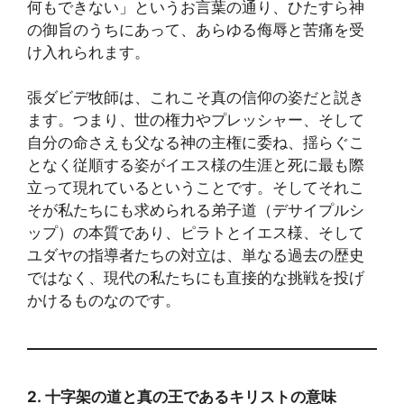
何もできない」というお言葉の通り、ひたすら神
の御旨のうちにあって、あらゆる侮辱と苦痛を受
け入れられます。
張ダビデ牧師は、これこそ真の信仰の姿だと説き
ます。つまり、世の権力やプレッシャー、そして
自分の命さえも父なる神の主権に委ね、揺らぐこ
となく従順する姿がイエス様の生涯と死に最も際
立って現れているということです。そしてそれこ
そが私たちにも求められる弟子道（デサイプルシ
ップ）の本質であり、ピラトとイエス様、そして
ユダヤの指導者たちの対立は、単なる過去の歴史
ではなく、現代の私たちにも直接的な挑戦を投げ
かけるものなのです。
2.
十字架の道と
真
の王であるキリストの意味