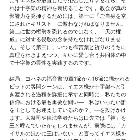
にイエス様を放置したり拒否したりするなら、そ
れは十字架の精神を裏切ることです。教会が真の
影響力を発揮するためには、第一に「ご自身を空
にされたキリスト」に倣わなければなりません。
第二に世の権勢を恐れるのではなく、「天の権
威」に対する畏敬の念を持たなければなりませ
ん。そして第三に、いつも御言葉と祈りのうちに
真理をわきまえつつ、互いに愛し合う共同体の中
で十字架の霊性を実践するのです。
結局、ヨハネの福音書19章1節から16節に描かれる
ピラトの尋問シーンは、イエス様が十字架へと引
き渡される過程を詳細に示すと同時に、私たちの
信仰における最も重要な問い—「私はいったい誰
を王としてお迎えしているのか？」—を投げかけ
ます。大祭司や律法学者たちは口先では「神」を
王と呼んでいたかもしれませんが、実際には「カ
イサルのほかに王はいない」と言ってイエス様を