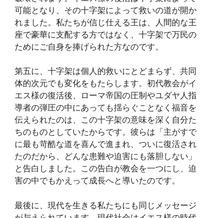
可能となり、その十字架によって救いの道が開か
れました。私たちが信じ仕える王は、人間的な王
座で豪華に支配する方ではなく、十字架で万民の
ためにご自身を捧げられた方なのです。
第五に、十字架は個人的救いにとどまらず、共同
体的次元でも変化をもたらします。初代教会がイ
エス様の復活後、ローマ帝国の圧制やユダヤ人指
導者の弾圧の中にあっても揺らぐことなく福音を
伝えられたのは、この十字架の意味を深く自分た
ちのものとしていたからです。彼らは「主がすで
に最も苛酷な道を喜んで進まれ、ついに復活され
たのだから、どんな患難や迫害にも落胆しない」
と告白しました。この告白が教会を一つにし、迫
害の中でもかえって成長へと導いたのです。
最後に、現代を生きる私たちにも同じメッセージ
が与えられています。現代社会はイエス様の時代