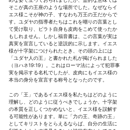
めな姿で立っておられましたが、霊的な意味では
そこが真の王座のような場所でした。なぜならイ
エス様こそが神の子、すなわち万王の王だからで
す。ユダヤの指導者たちはこれを嘲りの言葉とし
て受け取り、ピラト自身も皮肉をこめて使ったか
もしれません。しかし福音書は、この言葉が実は
真実を宣言していると逆説的に示します。イエス
様が十字架につけられたとき、その頭の上には
「ユダヤ人の王」と書かれた札が掲げられました
（ヨハネ19:19）。これはローマ法によって犯罪事
実を掲示する名札でしたが、皮肉にもイエス様の
本当の身分を宣言する称号となったのです。
この「王」であるイエス様を私たちはどのように
理解し、どのように従うべきでしょうか。十字架
の本質を正しくつかめないと、イエス様を誤解す
る可能性があります。単に「力の王、奇跡の王」
としてキリストをとらえるならば、自分の生活に