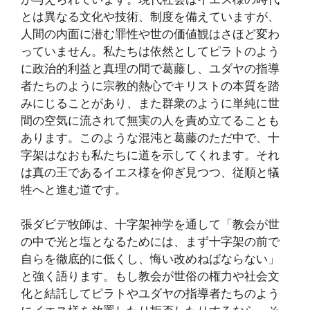
とは異なる文化や技術、制度を備えていますが、
人間の内面に潜む罪性や世の価値観はさほど変わ
っていません。私たちは依然としてピラトのよう
に政治的利益と真理の間で葛藤し、ユダヤの指導
者たちのように宗教的熱心でキリストの本質を踏
みにじることがあり、また群衆のように単純に世
間の空気に流されて無実の人を責め立てることも
あります。このような混沌と葛藤のただ中で、十
字架はなおも私たちに道を示してくれます。それ
は真の王であるイエス様を仰ぎ見つつ、従順と犠
牲へと進む道です。
張ダビデ牧師は、十字架神学を通して「教会が世
の中で光と塩となるためには、まず十字架の前で
自らを徹底的に低くし、悔い改めねばならない」
と強く語ります。もし教会が世俗の権力や社会文
化と結託してピラトやユダヤの指導者たちのよう