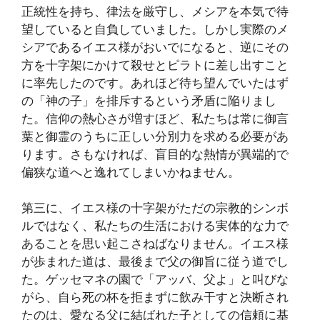
正統性を持ち、律法を厳守し、メシアを本気で待
望していると自負していました。しかし実際のメ
シアであるイエス様がおいでになると、逆にその
方を十字架にかけて殺せとピラトに差し出すこと
に率先したのです。あれほど待ち望んでいたはず
の「神の子」を排斥するという矛盾に陥りまし
た。信仰の熱心さが増すほど、私たちは常に御言
葉と御霊のうちに正しい分別力を求める必要があ
ります。さもなければ、盲目的な熱情が異端的で
偏狭な道へと逸れてしまいかねません。
第三に、イエス様の十字架がただの宗教的シンボ
ルではなく、私たちの生活における実体的な力で
あることを思い起こさねばなりません。イエス様
が歩まれた道は、最後まで父の御旨に従う道でし
た。ゲッセマネの園で「アッバ、父よ」と叫びな
がら、自ら死の杯を拒まずに飲み干すと決断され
たのは、愛なる父に結ばれた子としての信頼に基