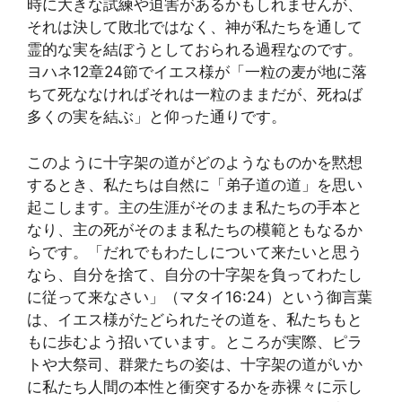
時に大きな試練や迫害があるかもしれませんが、
それは決して敗北ではなく、神が私たちを通して
霊的な実を結ぼうとしておられる過程なのです。
ヨハネ12章24節でイエス様が「一粒の麦が地に落
ちて死ななければそれは一粒のままだが、死ねば
多くの実を結ぶ」と仰った通りです。
このように十字架の道がどのようなものかを黙想
するとき、私たちは自然に「弟子道の道」を思い
起こします。主の生涯がそのまま私たちの手本と
なり、主の死がそのまま私たちの模範ともなるか
らです。「だれでもわたしについて来たいと思う
なら、自分を捨て、自分の十字架を負ってわたし
に従って来なさい」（マタイ16:24）という御言葉
は、イエス様がたどられたその道を、私たちもと
もに歩むよう招いています。ところが実際、ピラ
トや大祭司、群衆たちの姿は、十字架の道がいか
に私たち人間の本性と衝突するかを赤裸々に示し