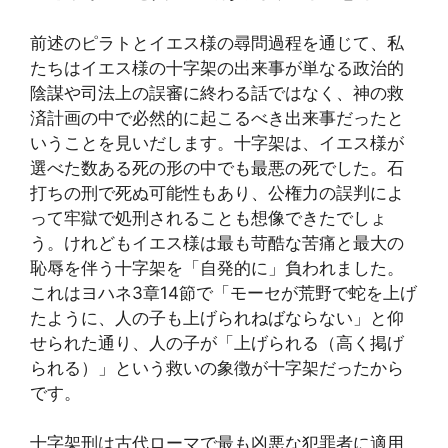
前述のピラトとイエス様の尋問過程を通じて、私
たちはイエス様の十字架の出来事が単なる政治的
陰謀や司法上の誤審に終わる話ではなく、神の救
済計画の中で必然的に起こるべき出来事だったと
いうことを見いだします。十字架は、イエス様が
選べた数ある死の形の中でも最悪の死でした。石
打ちの刑で死ぬ可能性もあり、公権力の誤判によ
って牢獄で処刑されることも想像できたでしょ
う。けれどもイエス様は最も苛酷な苦痛と最大の
恥辱を伴う十字架を「自発的に」負われました。
これはヨハネ3章14節で「モーセが荒野で蛇を上げ
たように、人の子も上げられねばならない」と仰
せられた通り、人の子が「上げられる（高く掲げ
られる）」という救いの象徴が十字架だったから
です。
十字架刑は古代ローマで最も凶悪な犯罪者に適用