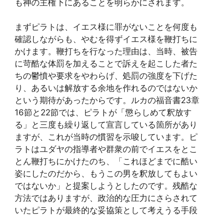
も神の主権下にあることを明らかにされます。
まずピラトは、イエス様に罪がないことを何度も
確認しながらも、やむを得ずイエス様を鞭打ちに
かけます。鞭打ちを行なった理由は、当時、被告
に苛酷な体罰を加えることで訴えを起こした者た
ちの鬱憤や要求をやわらげ、処罰の強度を下げた
り、あるいは解放する余地を作れるのではないか
という期待があったからです。ルカの福音書23章
16節と22節では、ピラトが「懲らしめて釈放す
る」と三度も繰り返して宣言している箇所があり
ますが、これが当時の慣習を示唆しています。ピ
ラトはユダヤの指導者や群衆の前でイエスをとこ
とん鞭打ちにかけたのち、「これほどまでに酷い
姿にしたのだから、もうこの男を釈放してもよい
ではないか」と提案しようとしたのです。残酷な
方法ではありますが、政治的な圧力にさらされて
いたピラトが最終的な妥協策として考えうる手段