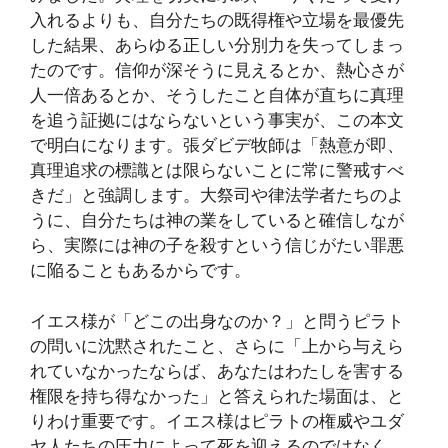
入れるよりも、自分たちの既得権や立場を最優先
した結果、あらゆる正しい分別力を失ってしまっ
たのです。信仰が深そうに見えるとか、熱心さが
人一倍あるとか、そうしたこと自体が直ちに真理
を追う証拠にはならないという事実が、この本文
で明白になります。張ダビデ牧師は「熱意が即、
真理追求の標識とは限らないことに常に警戒すべ
きだ」と強調します。大祭司や律法学者たちのよ
うに、自分たちは神の業をしていると確信しなが
ら、実際には神の子を殺すという信じがたい罪悪
に陥ることもあるからです。
イエス様が「どこの出身なのか？」と問うピラト
の問いに沈黙されたこと、さらに「上から与えら
れていなかったならば、あなたはわたしを害する
権限を持ち得なかった」と答えられた場面は、と
りわけ重要です。イエス様はピラトの権威やユダ
ヤ人たちの圧力によって死を迎えるのではなく、