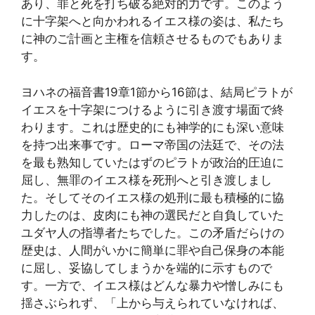
あり、罪と死を打ち破る絶対的力です。このよう
に十字架へと向かわれるイエス様の姿は、私たち
に神のご計画と主権を信頼させるものでもありま
す。
ヨハネの福音書19章1節から16節は、結局ピラトが
イエスを十字架につけるように引き渡す場面で終
わります。これは歴史的にも神学的にも深い意味
を持つ出来事です。ローマ帝国の法廷で、その法
を最も熟知していたはずのピラトが政治的圧迫に
屈し、無罪のイエス様を死刑へと引き渡しまし
た。そしてそのイエス様の処刑に最も積極的に協
力したのは、皮肉にも神の選民だと自負していた
ユダヤ人の指導者たちでした。この矛盾だらけの
歴史は、人間がいかに簡単に罪や自己保身の本能
に屈し、妥協してしまうかを端的に示すもので
す。一方で、イエス様はどんな暴力や憎しみにも
揺さぶられず、「上から与えられていなければ、