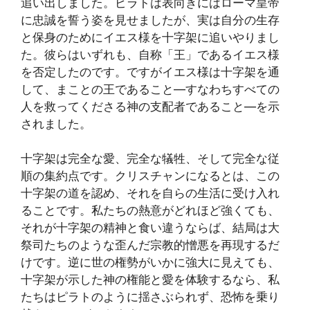
追い出しました。ピラトは表向きにはローマ皇帝
に忠誠を誓う姿を見せましたが、実は自分の生存
と保身のためにイエス様を十字架に追いやりまし
た。彼らはいずれも、自称「王」であるイエス様
を否定したのです。ですがイエス様は十字架を通
して、まことの王であること—すなわちすべての
人を救ってくださる神の支配者であること—を示
されました。
十字架は完全な愛、完全な犠牲、そして完全な従
順の集約点です。クリスチャンになるとは、この
十字架の道を認め、それを自らの生活に受け入れ
ることです。私たちの熱意がどれほど強くても、
それが十字架の精神と食い違うならば、結局は大
祭司たちのような歪んだ宗教的憎悪を再現するだ
けです。逆に世の権勢がいかに強大に見えても、
十字架が示した神の権能と愛を体験するなら、私
たちはピラトのように揺さぶられず、恐怖を乗り