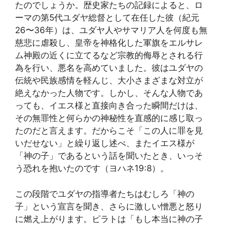
たのでしょうか。歴史家たちの記録によると、ロ
ーマの第5代ユダヤ総督として在任した彼（紀元
26〜36年）は、ユダヤ人やサマリア人を何度も無
慈悲に虐殺し、皇帝を神格化した軍旗をエルサレ
ム神殿の近くに立てるなど宗教的侮辱とされる行
為を行い、悪名を高めていました。彼はユダヤの
伝統や民族感情を軽んじ、大小さまざまな対立が
絶えなかった人物です。しかし、そんな人物であ
っても、イエス様と直接向き合った瞬間だけは、
その無罪性と何らかの神秘性を直感的に感じ取っ
たのだと言えます。だからこそ「この人に罪を見
いだせない」と繰り返し述べ、またイエス様が
「神の子」であるという話を聞いたとき、いっそ
う恐れを抱いたのです（ヨハネ19:8）。
この段階でユダヤの指導者たちはむしろ「神の
子」という宣言を聞き、さらに激しい憎悪と怒り
に燃え上がります。ピラトは「もし本当に神の子