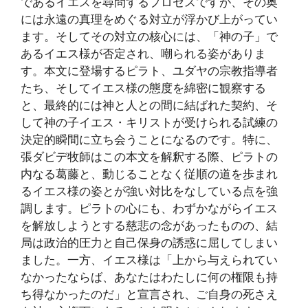
であるイエスを尋問するプロセスですが、その奥
には永遠の真理をめぐる対立が浮かび上がってい
ます。そしてその対立の核心には、「神の子」で
あるイエス様が否定され、嘲られる姿がありま
す。本文に登場するピラト、ユダヤの宗教指導者
たち、そしてイエス様の態度を綿密に観察する
と、最終的には神と人との間に結ばれた契約、そ
して神の子イエス・キリストが受けられる試練の
決定的瞬間に立ち会うことになるのです。特に、
張ダビデ牧師はこの本文を解釈する際、ピラトの
内なる葛藤と、動じることなく従順の道を歩まれ
るイエス様の姿とが強い対比をなしている点を強
調します。ピラトの心にも、わずかながらイエス
を解放しようとする慈悲の念があったものの、結
局は政治的圧力と自己保身の誘惑に屈してしまい
ました。一方、イエス様は「上から与えられてい
なかったならば、あなたはわたしに何の権限も持
ち得なかったのだ」と宣言され、ご自身の死さえ