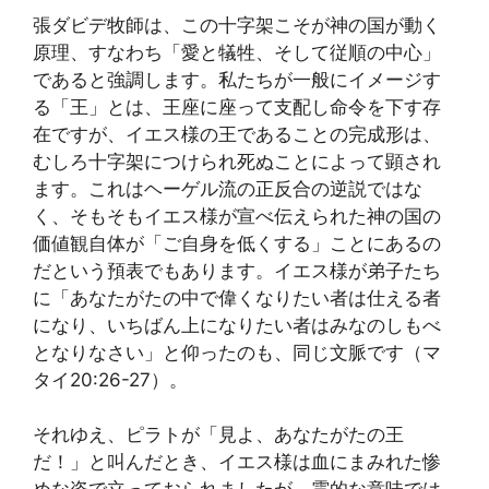
張ダビデ牧師は、この十字架こそが神の国が動く
原理、すなわち「愛と犠牲、そして従順の中心」
であると強調します。私たちが一般にイメージす
る「王」とは、王座に座って支配し命令を下す存
在ですが、イエス様の王であることの完成形は、
むしろ十字架につけられ死ぬことによって顕され
ます。これはヘーゲル流の正反合の逆説ではな
く、そもそもイエス様が宣べ伝えられた神の国の
価値観自体が「ご自身を低くする」ことにあるの
だという預表でもあります。イエス様が弟子たち
に「あなたがたの中で偉くなりたい者は仕える者
になり、いちばん上になりたい者はみなのしもべ
となりなさい」と仰ったのも、同じ文脈です（マ
タイ20:26-27）。
それゆえ、ピラトが「見よ、あなたがたの王
だ！」と叫んだとき、イエス様は血にまみれた惨