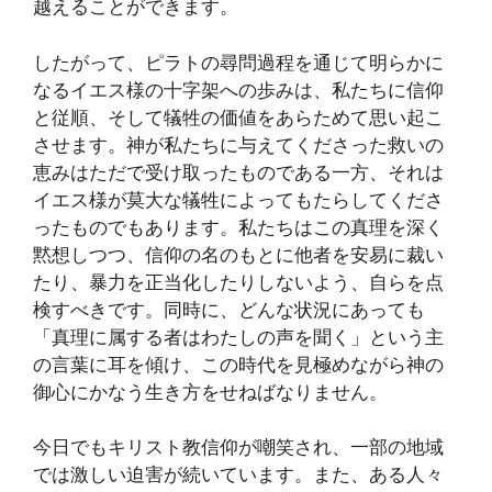
越えることができます。
したがって、ピラトの尋問過程を通じて明らかに
なるイエス様の十字架への歩みは、私たちに信仰
と従順、そして犠牲の価値をあらためて思い起こ
させます。神が私たちに与えてくださった救いの
恵みはただで受け取ったものである一方、それは
イエス様が莫大な犠牲によってもたらしてくださ
ったものでもあります。私たちはこの真理を深く
黙想しつつ、信仰の名のもとに他者を安易に裁い
たり、暴力を正当化したりしないよう、自らを点
検すべきです。同時に、どんな状況にあっても
「真理に属する者はわたしの声を聞く」という主
の言葉に耳を傾け、この時代を見極めながら神の
御心にかなう生き方をせねばなりません。
今日でもキリスト教信仰が嘲笑され、一部の地域
では激しい迫害が続いています。また、ある人々