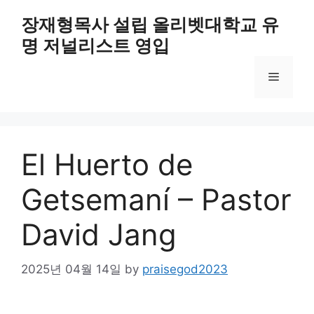
Skip
장재형목사 설립 올리벳대학교 유
to
명 저널리스트 영입
content
Menu
El Huerto de
Getsemaní – Pastor
David Jang
2025년 04월 14일
by
praisegod2023