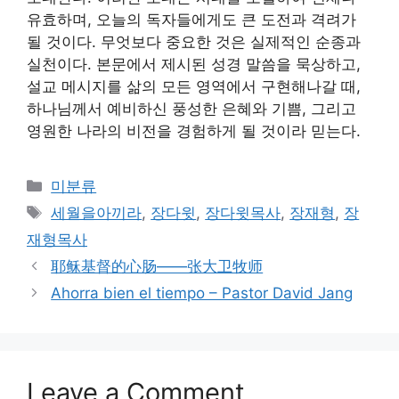
유효하며, 오늘의 독자들에게도 큰 도전과 격려가
될 것이다. 무엇보다 중요한 것은 실제적인 순종과
실천이다. 본문에서 제시된 성경 말씀을 묵상하고,
설교 메시지를 삶의 모든 영역에서 구현해나갈 때,
하나님께서 예비하신 풍성한 은혜와 기쁨, 그리고
영원한 나라의 비전을 경험하게 될 것이라 믿는다.
Categories
미분류
Tags
세월을아끼라
,
장다윗
,
장다윗목사
,
장재형
,
장
재형목사
耶稣基督的心肠——张大卫牧师
Ahorra bien el tiempo – Pastor David Jang
Leave a Comment