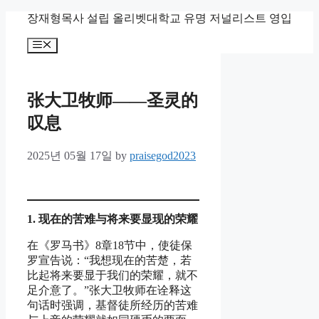
Skip
장재형목사 설립 올리벳대학교 유명 저널리스트 영입
to
content
Menu
张大卫牧师——圣灵的
叹息
2025년 05월 17일
by
praisegod2023
1.
现
在的苦
难
与将来
要
显现
的
荣
耀
在《罗马书》8章18节中，使徒保
罗宣告说：“我想现在的苦楚，若
比起将来要显于我们的荣耀，就不
足介意了。”张大卫牧师在诠释这
句话时强调，基督徒所经历的苦难