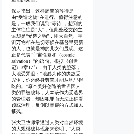
保罗指出，这样痛苦的等待是
由“受造之物”在进行。值得注意的
是，一般我们说到“等待”，想到的
主体往往是“人”，但此处经文的主
语却是“受造之物”，即大自然、宇
宙万物都在热切等候在基督里更新
的人，也就是神的儿女们显现。这
正是代表“宇宙性复和（cosmic
salvation）”的语句。根据《创世
记》3章17节，由于人类的堕落，
大地受咒诅：“地必为你的缘故受
咒诅，你必终身劳苦才能从地里得
吃的。”原本美好创造的世界因人
类的罪被破坏，人本该作为受造界
的管理者，却因犯罪而无法正确看
顾或治理，反倒以暴戾的方式加以
摧残。
张大卫牧师常透过人类对自然环境
的大规模破坏现象来说明，“人类