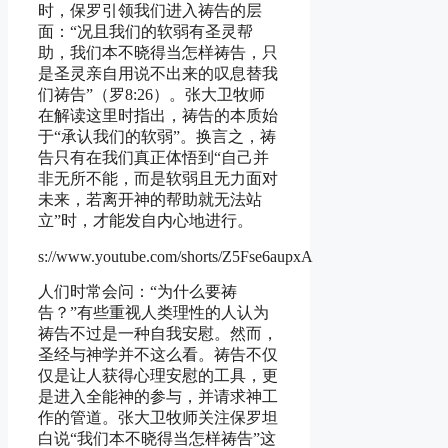
时，保罗引领我们进入祷告的层
面：“况且我们的软弱有圣灵帮
助，我们本不晓得当怎样祷告，只
是圣灵亲自用说不出来的叹息替我
们祷告”（罗8:26）。张大卫牧师
在解读这里时指出，祷告的本质始
于“承认我们的软弱”。换言之，祷
告只有在我们真正体悟到“自己并
非无所不能，而是软弱且无力面对
未来，若离开神的帮助就无法站
立”时，才能发自内心地进行。
s://www.youtube.com/shorts/Z5Fse6aupxA
人们时常会问：“为什么要祷
告？”有些重视人类理性的人认为
祷告不过是一种自我安慰。然而，
圣经与神学并不这么看。祷告不仅
仅是让人获得心理安慰的工具，更
是进入全能神的参与，并请求神工
作的管道。张大卫牧师关注保罗坦
白说“我们本不晓得当怎样祷告”这