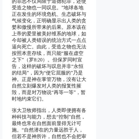
的罪恶不仅局限于道德犯罪，还使
受造之物也一同叹息。”地球各地
正在发生的环境危机、生态破坏与
气候变化，正明确显示出人类的贪
婪和傲慢所带来的后果。原本该在
上帝的爱里被美好维系的地球，如
今却被人类错误的统治方式一点点
逼向死亡。由此，受造之物也无法
按照本意存续，而只能“服在虚空
之下”（罗8:20）。但保罗同时宣
告，这样的破坏与叹息并非“永恒
的结局”，因为“使它屈服的”乃是
神。正是神在掌管万物，没有让大
自然立刻爆发对人类的报复性摧
毁，而是对万物说“再等一等”，暂
时地约束它们。
张大卫牧师指出，人类即便拥有各
种科技与能力，想去“控制”自然，
最终也常在自然面前显得无计可
施。“自然潜在的力量远胜于人，
但若不是神所许，自然也不会把审