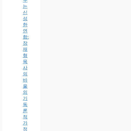
구
는
신
성
한
연
합:
장
재
형
목
사
의
바
울
의
기
독
론
적
가
정