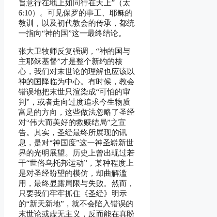
旨意行在地上如同行在天上”（太
6:10）。可见保罗的事工、耶稣的
教训，以及初代教会的传承，都统
一指向“神的国”这一最终结论。
张大卫牧师反复强调，“神的国与
主耶稣基督”才是整个新约的核
心，我们对末世论的理解也应该以
神的国降临为中心。有时候，教会
错误地把末世只渲染成“可怕的审
判”，或者走向过度追求今生物质
富足的方向，这些做法忽略了圣经
对“伟大而美好的救赎结局”之宣
告。其实，圣经最终所展现的讯
息，是对“神国度”这一神圣崭新世
界的光明展望。历史上曾出现过若
干“世俗乌托邦运动”，某种程度上
是对圣经盼望的模仿，却曲解滥
用，最终显露局限与失败。然而，
只要我们牢牢抓住《圣经》明示
的“新天新地”，就不会陷入错误的
末世论或虚无主义，反而能在真盼