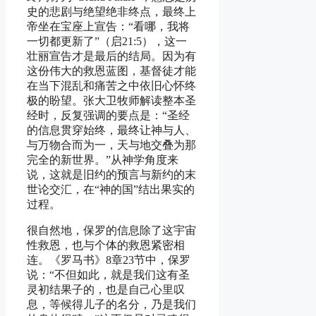
史的悲剧与绝望绝非终点，最终上
帝坐在宝座上宣告：“看哪，我将
一切都更新了”（启21:5），这一
壮丽宣告才是最后的结局。因为有
这份伟大的救恩蓝图，基督徒才能
在当下混乱和痛苦之中依旧心怀终
极的盼望。张大卫牧师解读整本圣
经时，反复强调的要点是：“圣经
的信息贯穿始终，最终让神与人、
与万物合而为一，天与地交叠为那
完全的新世界。”从神学角度来
说，这就是旧约的预言与新约的末
世论交汇，在“神的国”结出果实的
过程。
很自然地，保罗的信息除了这宇宙
性救恩，也与个体的救恩紧密相
连。《罗马书》8章23节中，保罗
说：“不但如此，就是我们这有圣
灵初结果子的，也是自己心里叹
息，等候得儿子的名分，乃是我们