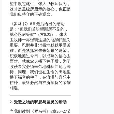
望中度过此生。张大卫牧师认为，
这才是圣经所启示的核心，也正是
我们应持守的正确观念。
《罗马书》8章最后给出的结论
是：“但我们若盼望那所不见的，
就必忍耐等候”（罗8:25）。张大
卫牧师一再强调这里的“忍耐”至关
重要。忍耐并非消极地默默承受苦
难，而是紧抓对未来荣耀的盼望，
积极地挺过今日，以成熟的信心去
面对。就像农夫播下种子后，为了
收获果实必须辛劳地耕耘并耐心等
待，同理，我们也在生命的田地里
播下福音的种子，在流泪与喜乐中
耕种，最终必然与神所预备的荣耀
相遇。
2.
受造之物的
叹
息
与圣灵
的
帮
助
当我们读到《罗马书》8章26~27节