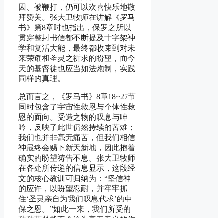
囚、被鞭打，仍可以欢喜快乐地敬
拜赞美。张大卫牧师在讲解《罗马
书》第8章时也指出，保罗之所以
贯穿整封书信都不断提及十字架神
学和复活大能，最终都收束到对未
来荣耀和圣灵之祈求的盼望，而今
天的基督徒也应当如法炮制，实践
同样的真理。
总而言之，《罗马书》8章18~27节
同时包含了宇宙性救恩与个体性救
恩的面向。受造之物的叹息与呻
吟，反映了此世仍然持续的苦难；
我们也并非毫无痛苦，但我们相信
神最终会赐下新天新地，因此抱着
确实的盼望祷告不息。张大卫牧师
在各处所传递的信息显示，这段经
文的核心教训可归纳为：“坚信神
的应许，以盼望忍耐，并牢牢抓
住‘圣灵亲自为我们叹息代求’的中
保之恩。”如此一来，我们所受的