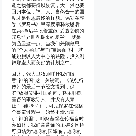
造之物都要得以恢复，大自然也要
回归本位，神、人、自然合一的国
度才是救恩最终的样貌。保罗在整
卷《罗马书》里深度阐释救恩后，
在第8章后半段着重谈“受造之物的
叹息”与“世界将来的复兴”，就是
为凸显这一点。当我们兼顾救恩
的“个人层面”与“宇宙层面”时，就
能跳脱以人为中心的狭隘，投入到
神那宏大而美好的计划之中。
因此，张大卫牧师呼吁我们留
意“神的国”这一关键词。《使徒行
传》的最后一节经文提到，保
罗“放胆传讲神国的道，将主耶稣
基督的事教导人，并没有人禁
止”（徒28:31），可见保罗在他整
个事奉过程中，始终不渝地宣
讲“神的国”。耶稣基督在传福音时
亦如此，我们常背诵的主祷文同样
可归结为“愿你的国降临，愿你的