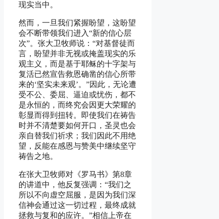
现实当中。
然而，一旦我们紧握盼望，这盼望
会不断带领我们进入“新的信心层
次”。张大卫牧师说：“对基督徒而
言，盼望并非无视或掩盖现实的乐
观主义，而是基于耶稣的十字架与
复活已然宣告救恩确凿的信心所带
来的‘坚实未来观’。”因此，无论遭
受不公、委屈、逼迫或忧伤，都不
是永恒的，而终究会因更大荣耀的
彰显而得到扭转。即使我们在祷告
时并不清楚要如何开口，圣灵也会
亲自替我们祈求；我们因此不用绝
望，反能在感恩与赞美中继续坚守
祷告之地。
在张大卫牧师对《罗马书》第8章
的讲道中，他反复强调：“我们之
所以不向虚空屈服，是因为我们深
信神会通过这一切过程，最终成就
拯救与复和的应许。”相信上帝在