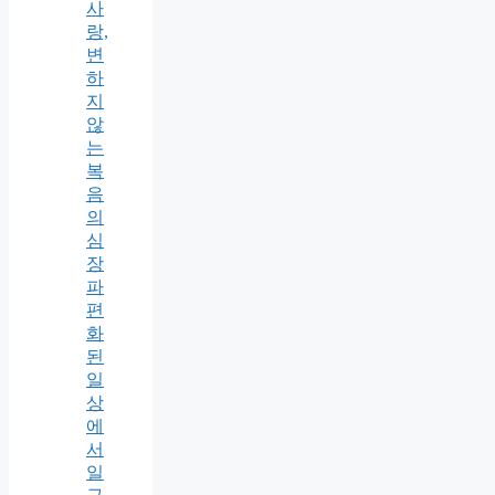
사
랑,
변
하
지
않
는
복
음
의
심
장
파
편
화
된
일
상
에
서
일