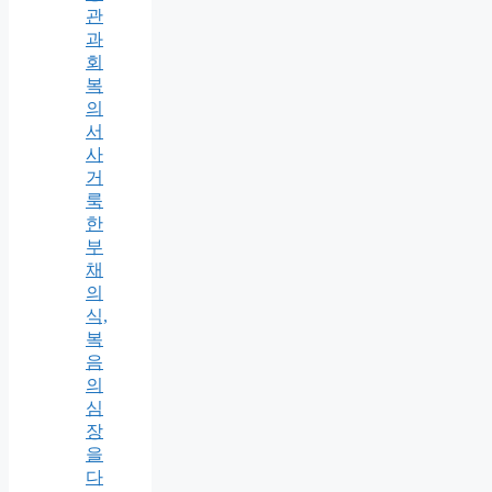
관
과
회
복
의
서
사
거
룩
한
부
채
의
식,
복
음
의
심
장
을
다