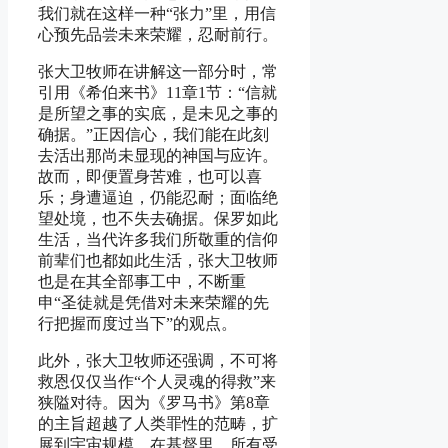
我们就在这样一种“张力”里，用信
心预先品尝未来荣耀，忍耐前行。
张大卫牧师在讲解这一部分时，常
引用《希伯来书》11章1节：“信就
是所望之事的实底，是未见之事的
确据。”正因信心，我们能在此刻
去活出那尚未显现的神国与应许。
故而，即便置身苦难，也可以喜
乐；身遭逼迫，仍能忍耐；面临绝
望处境，也不失去确据。保罗如此
生活，当代许多我们所敬重的信仰
前辈们也都如此生活，张大卫牧师
也是在其全部事工中，不断重
申“圣徒就是凭借对未来荣耀的先
行把握而度过当下”的观点。
此外，张大卫牧师还强调，不可将
救恩仅仅当作“个人灵魂的得救”来
狭隘对待。因为《罗马书》第8章
的主旨超越了人类罪性的范畴，扩
展到宇宙规模。在基督里，所有受