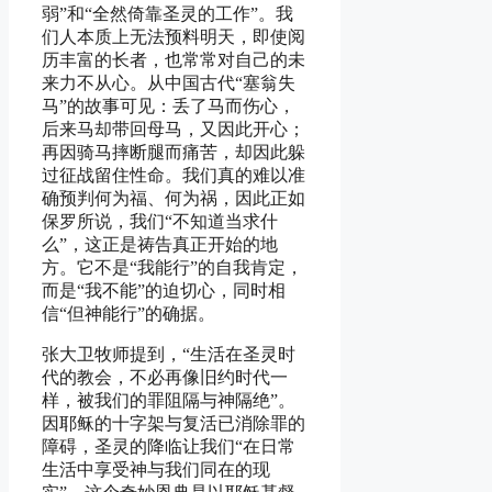
弱”和“全然倚靠圣灵的工作”。我
们人本质上无法预料明天，即使阅
历丰富的长者，也常常对自己的未
来力不从心。从中国古代“塞翁失
马”的故事可见：丢了马而伤心，
后来马却带回母马，又因此开心；
再因骑马摔断腿而痛苦，却因此躲
过征战留住性命。我们真的难以准
确预判何为福、何为祸，因此正如
保罗所说，我们“不知道当求什
么”，这正是祷告真正开始的地
方。它不是“我能行”的自我肯定，
而是“我不能”的迫切心，同时相
信“但神能行”的确据。
张大卫牧师提到，“生活在圣灵时
代的教会，不必再像旧约时代一
样，被我们的罪阻隔与神隔绝”。
因耶稣的十字架与复活已消除罪的
障碍，圣灵的降临让我们“在日常
生活中享受神与我们同在的现