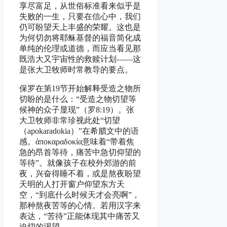
享尽富足，从世俗标准看来似乎是
失败的一生，只要在信心中，我们
仍可盼望天上丰盛的荣耀。这也是
为何切勿将耶稣基督的福音简化成
单纯的伦理或道德，而应当看见那
既浩大又宇宙性的救赎计划——这
是张大卫牧师时常教导的要点。
保罗在第19节开始解释受造之物所
切盼的是什么：“受造之物切望等
候神的众子显现”（罗8:19）。张
大卫牧师非常珍视此处“切望
（apokaradokia）”在希腊文中的语
感。ἀποκαραδοκία意味着“带着焦
急的昂首等待，痛苦中急切仰望的
等待”。就像孩子在校外郊游的前
夜，兴奋得睡不着，或是熬夜盼望
天明的人打开窗户仰望东方天
空，“到底什么时候天才会亮啊”，
那种熬夜苦等的心情。若用汉字来
表达，“苦待”正能体现其中痛苦又
迫切的渴望。