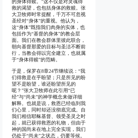
的身体得赎。”这不仅是对灵魂得
救的渴望，也包括身体的救赎。张
大卫牧师时常提醒，千万不可忽视
圣经对“身体”的重视。他认为，
这“身体”既指我们肉身的实体，也
包括作为“基督的身体”的教会层
面。我们在教会群体里彼此联合，
朝向基督那爱的目标与圣洁不断前
行，当教会得以完全建立，也就属
于“身体得赎”的范畴。
于是，保罗在8章24节继续说：“我
们得救是在乎盼望；只是所见的盼
望不是盼望，谁还盼望所见的
呢？”张大卫牧师在此引用“已
经”与“尚未”的神学概念来做详细
解释。也就是说，救恩已经临到我
们心里，同时却还没彻底完成。自
我们相信耶稣基督、领受圣灵之时
起，就已获得救恩的礼物，但由于
神的国尚未在地上完全实现，我们
仍处于“尚未”之状态，仍要等候。