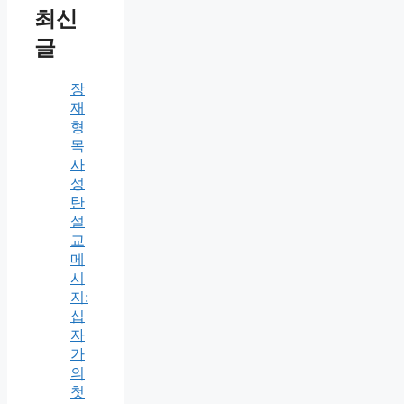
최신
글
장
재
형
목
사
성
탄
설
교
메
시
지:
십
자
가
의
첫