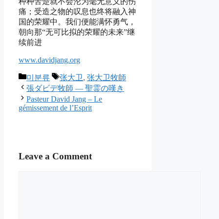
种种苦楚就不会沦为毫无意义的伤
痛；受造之物的叹息也终将融入神
国的荣耀中。我们便能满怀勇气，
朝向那“无可比拟的荣耀的未来”继
续前进
www.davidjang.org
Categories
Tags
미분류
张大卫
,
张大卫牧師
張ダビデ牧師 ― 聖霊の嘆き
Pasteur David Jang – Le
gémissement de l’Esprit
Leave a Comment
Comment