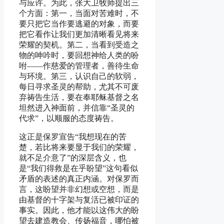
与应许。为此，张大卫牧师提出三
个方面：第一，当面对苦难时，不
要只把它当作要逃避的对象，而要
把它看作让我们更加清晰看见将来
荣耀的契机。第二，当看到受造之
物的呻吟时，要回想神给人类的吩
咐——作慈爱的管理者，善待生命
与环境。第三，认识自己的软弱，
每日寻求圣灵的帮助，尤其不可废
弃祷告生活，要在奉耶稣基督之名
坦然进入神面前，并信靠“圣灵的
代求”，以顺服的态度祷告。
这正是保罗宣告“我想现在的苦
楚，若比将来要显于我们的荣耀，
就不足介意了”的深层含义，也
是“我们得救是在乎盼望”这句看似
矛盾的表述的真正内涵。对保罗而
言，这盼望并非幻想或空想，而是
由基督的十字架与复活已被印证的
事实。因此，他才能以这伟大的盼
望去建造教会、传扬福音，哪怕被