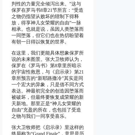
判性的力量完全倾泻出来。”这与
保罗在罗马书8章21节所言：“受造
之物仍指望从败坏的辖制下得释
放，得享神儿女荣耀的自由”一脉
相承。也就是说，虽因人类堕落而
一同堕落，但它们也在热切盼望着
有朝一日得以恢复的世界。
在这里，我们更能具体想象保罗所
说的未来图景。张大卫牧师认为，
保罗在《罗马书》第8章里所暗示
的宇宙性救恩，与《启示录》第21
章所预言的“新耶路撒冷”其实是同
一个宏大的异象，只是借不同方式
表达。神最初完全的创造因堕落而
被破坏，但最终要恢复成荣耀的新
天新地。那里正是“神儿女荣耀的
自由”充盈的所在，也包括了受造
之物与我们一同享受喜乐。
张大卫牧师把《启示录》里这样的
终局称为“Grand Finale”，意思是历