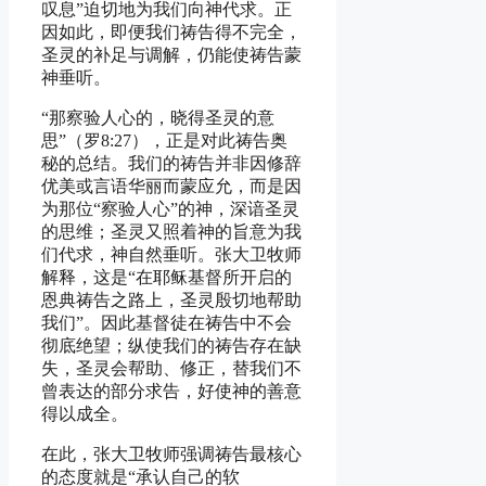
叹息”迫切地为我们向神代求。正
因如此，即便我们祷告得不完全，
圣灵的补足与调解，仍能使祷告蒙
神垂听。
“那察验人心的，晓得圣灵的意
思”（罗8:27），正是对此祷告奥
秘的总结。我们的祷告并非因修辞
优美或言语华丽而蒙应允，而是因
为那位“察验人心”的神，深谙圣灵
的思维；圣灵又照着神的旨意为我
们代求，神自然垂听。张大卫牧师
解释，这是“在耶稣基督所开启的
恩典祷告之路上，圣灵殷切地帮助
我们”。因此基督徒在祷告中不会
彻底绝望；纵使我们的祷告存在缺
失，圣灵会帮助、修正，替我们不
曾表达的部分求告，好使神的善意
得以成全。
在此，张大卫牧师强调祷告最核心
的态度就是“承认自己的软