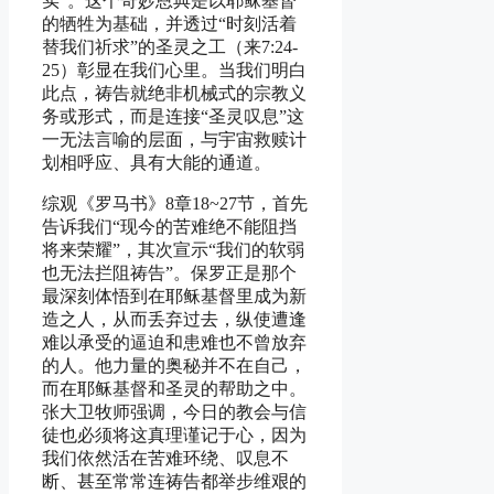
实”。这个奇妙恩典是以耶稣基督
的牺牲为基础，并透过“时刻活着
替我们祈求”的圣灵之工（来7:24-
25）彰显在我们心里。当我们明白
此点，祷告就绝非机械式的宗教义
务或形式，而是连接“圣灵叹息”这
一无法言喻的层面，与宇宙救赎计
划相呼应、具有大能的通道。
综观《罗马书》8章18~27节，首先
告诉我们“现今的苦难绝不能阻挡
将来荣耀”，其次宣示“我们的软弱
也无法拦阻祷告”。保罗正是那个
最深刻体悟到在耶稣基督里成为新
造之人，从而丢弃过去，纵使遭逢
难以承受的逼迫和患难也不曾放弃
的人。他力量的奥秘并不在自己，
而在耶稣基督和圣灵的帮助之中。
张大卫牧师强调，今日的教会与信
徒也必须将这真理谨记于心，因为
我们依然活在苦难环绕、叹息不
断、甚至常常连祷告都举步维艰的