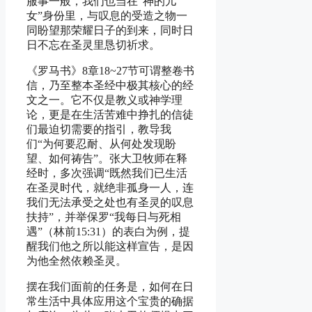
服事一般，我们也当在“神的儿
女”身份里，与叹息的受造之物一
同盼望那荣耀日子的到来，同时日
日不忘在圣灵里恳切祈求。
《罗马书》8章18~27节可谓整卷书
信，乃至整本圣经中极其核心的经
文之一。它不仅是教义或神学理
论，更是在生活苦难中挣扎的信徒
们最迫切需要的指引，教导我
们“为何要忍耐、从何处发现盼
望、如何祷告”。张大卫牧师在释
经时，多次强调“既然我们已生活
在圣灵时代，就绝非孤身一人，连
我们无法承受之处也有圣灵的叹息
扶持”，并举保罗“我每日与死相
遇”（林前15:31）的表白为例，提
醒我们他之所以能这样宣告，是因
为他全然依赖圣灵。
摆在我们面前的任务是，如何在日
常生活中具体应用这个宝贵的确据