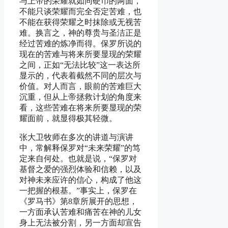
与上帝的荣耀就如同硬币的两面，
不能只谈荣耀而完全否定苦难，也
不能在获得荣耀之时抹除或无视苦
难。换言之，神的尊贵与圣洁正是
经过苦难的炼净而得。保罗所说的
现在的苦难与将来所要显现的荣耀
之间，正如“无法比较”这一表达所
显示的，代表着截然不同的层次与
价值。对人而言，眼前的苦难巨大
沉重，但从上帝拯救计划的角度来
看，这些苦难在将来所要显现的荣
耀面前，就显得极其轻微。
张大卫牧师在多次的讲道与演讲
中，常解释保罗对“未来荣耀”的笃
定来自何处。也就是说，“保罗对
基督之爱的强烈体验和信赖，以及
对神未来应许的信心，构成了他这
一把握的根基。”事实上，保罗在
《罗马书》第8章所展开的思想，
一方面承认苦难和痛苦在神的儿女
身上无法被分割，另一方面却宣告