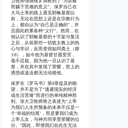
卫牧师强调保罗洞察到了“为荣耀
而赐下苦难的意义”。保罗自己在
大马士革的路上遇见耶稣基督以
前，无论在思想上还是在宗教行为
上，都自认为“自己是正确的”，并
且因此积累各种“义行”。然而，在
他认识了耶稣基督的十字架与复活
之后，从前那些一切犹太教上的热
心与学识，反而变得如同粪土（腓
3:8），如今他为基督甘愿受苦，
毫不迟疑。因为他一旦认识了基
督，并在其中发现了荣耀，世上的
诱惑或逼迫都无法动摇他。
保罗在《罗马书》第8章提及的盼
望，并不是为了“逃避现实的经济
或生活苦难”而进行的单纯精神胜
利。张大卫牧师将之表述为“上帝
为我们人生所预备的未来不仅是一
个‘幸福的结尾’，而是要我们成为
上帝儿女，与神共同享受荣耀的位
分。”因此，即便我们在此生无法