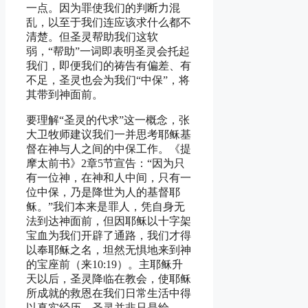
一点。因为罪使我们的判断力混
乱，以至于我们连应该求什么都不
清楚。但圣灵帮助我们这软
弱，“帮助”一词即表明圣灵会托起
我们，即便我们的祷告有偏差、有
不足，圣灵也会为我们“中保”，将
其带到神面前。
要理解“圣灵的代求”这一概念，张
大卫牧师建议我们一并思考耶稣基
督在神与人之间的中保工作。《提
摩太前书》2章5节宣告：“因为只
有一位神，在神和人中间，只有一
位中保，乃是降世为人的基督耶
稣。”我们本来是罪人，凭自身无
法到达神面前，但因耶稣以十字架
宝血为我们开辟了通路，我们才得
以奉耶稣之名，坦然无惧地来到神
的宝座前（来10:19）。主耶稣升
天以后，圣灵降临在教会，使耶稣
所成就的救恩在我们日常生活中得
以真实经历。圣灵并非只是给