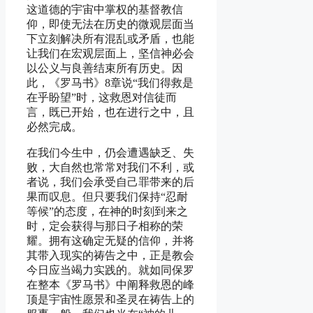
这道德的宇宙中掌权的基督教信
仰，即使无法在历史的微观层面当
下立刻解决所有混乱或矛盾，也能
让我们在宏观层面上，坚信神必会
以公义与良善结束所有历史。因
此，《罗马书》8章说“我们得救是
在乎盼望”时，这救恩对信徒而
言，既已开始，也在进行之中，且
必然完成。
在我们今生中，仍会遭遇缺乏、失
败，大自然也常常对我们不利，或
者说，我们会承受自己罪带来的后
果而叹息。但只要我们保持“忍耐
等候”的态度，在神的时刻到来之
时，定会获得与那日子相称的荣
耀。拥有这确定无疑的信仰，并将
其带入现实的祷告之中，正是教会
今日应当竭力实践的。就如同保罗
在整本《罗马书》中阐释救恩的峰
顶是宇宙性愿景和圣灵在祷告上的