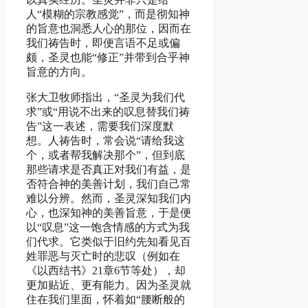
人“模糊的宗教感觉”，而是彻知神
的旨意也洞悉人心的那位，因而在
我们祷告时，即便言语不足或偏
颇，圣灵也能“修正”并带到合乎神
旨意的方向。
张大卫牧师指出，“圣灵为我们代
求”或“用说不出来的叹息替我们祷
告”这一表述，需要我们深度默
想。人祷告时，常会说“请给我这
个，或者帮我解决那个”，但到底
那些请求是否真正对我们有益，是
否符合神的美善计划，我们自己常
难以分辨。然而，圣灵深知我们内
心，也深知神的美善旨意，于是便
以“叹息”这一饱含情感的方式为我
们代求。它类似于旧约先知看见百
姓罪恶与灭亡时的悲叹（例如在
《以西结书》21章6节等处），却
更加贴近、更有能力。因为圣灵就
住在我们里面，怀着如“腰断般的